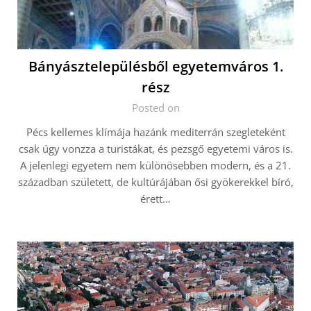
Bányásztelepülésből egyetemváros 1.
rész
Posted on
Pécs kellemes klímája hazánk mediterrán szegleteként
csak úgy vonzza a turistákat, és pezsgő egyetemi város is.
A jelenlegi egyetem nem különösebben modern, és a 21.
században született, de kultúrájában ősi gyökerekkel bíró,
érett…