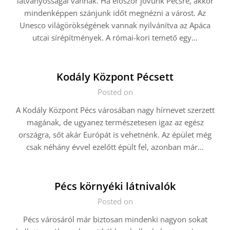
látványosságai vannak. Ha először jövünk Pécsre, akkor
mindenképpen szánjunk időt megnézni a várost. Az
Unesco világörökségének vannak nyilvánítva az Apáca
utcai sírépítmények. A római-kori temető egy…
Kodály Központ Pécsett
Posted on
A Kodály Központ Pécs városában nagy hírnevet szerzett
magának, de ugyanez természetesen igaz az egész
országra, sőt akár Európát is vehetnénk. Az épület még
csak néhány évvel ezelőtt épült fel, azonban már…
Pécs környéki látnivalók
Posted on
Pécs városáról már biztosan mindenki nagyon sokat