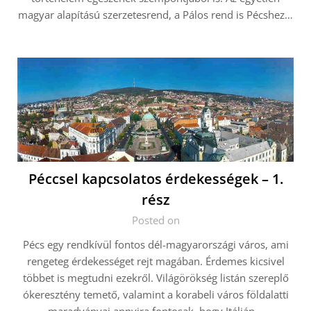
magyar alapítású szerzetesrend, a Pálos rend is Pécshez…
Péccsel kapcsolatos érdekességek – 1.
rész
Posted on
Pécs egy rendkívül fontos dél-magyarországi város, ami
rengeteg érdekességet rejt magában. Érdemes kicsivel
többet is megtudni ezekről. Világörökség listán szereplő
ókeresztény temető, valamint a korabeli város földalatti