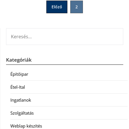
Bejegyzések
Előző
2
lapozása
KERESÉS:
Kategóriák
Építőipar
Étel-Ital
Ingatlanok
Szolgáltatás
Weblap készítés