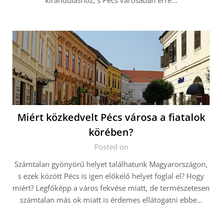
kiránduláshoz, s Pécs városában erre…
Miért közkedvelt Pécs városa a fiatalok
körében?
Posted on
Számtalan gyönyörű helyet találhatunk Magyarországon,
s ezek között Pécs is igen előkelő helyet foglal el? Hogy
miért? Legfőképp a város fekvése miatt, de természetesen
számtalan más ok miatt is érdemes ellátogatni ebbe…