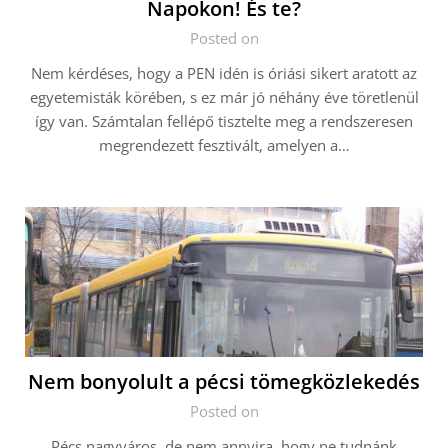
Napokon! És te?
Posted on
Nem kérdéses, hogy a PEN idén is óriási sikert aratott az
egyetemisták körében, s ez már jó néhány éve töretlenül
így van. Számtalan fellépő tisztelte meg a rendszeresen
megrendezett fesztivált, amelyen a…
Nem bonyolult a pécsi tömegközlekedés
Posted on
Pécs nagyváros, de nem annyira, hogy ne tudnánk