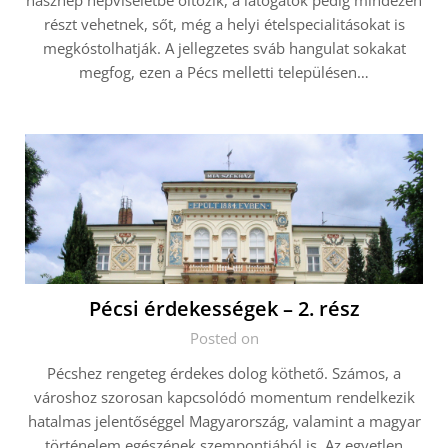
násznép népviseletbe öltözik, a látogatók pedig mindezen
részt vehetnek, sőt, még a helyi ételspecialitásokat is
megkóstolhatják. A jellegzetes sváb hangulat sokakat
megfog, ezen a Pécs melletti településen…
Pécsi érdekességek – 2. rész
Posted on
Pécshez rengeteg érdekes dolog köthető. Számos, a
városhoz szorosan kapcsolódó momentum rendelkezik
hatalmas jelentőséggel Magyarország, valamint a magyar
történelem egészének szempontjából is. Az egyetlen