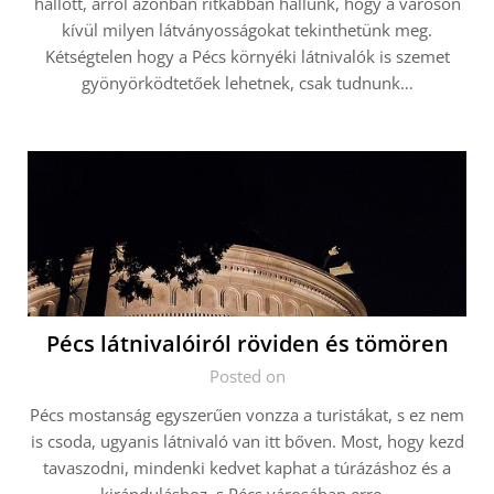
hallott, arról azonban ritkábban hallunk, hogy a városon
kívül milyen látványosságokat tekinthetünk meg.
Kétségtelen hogy a Pécs környéki látnivalók is szemet
gyönyörködtetőek lehetnek, csak tudnunk…
Pécs látnivalóiról röviden és tömören
Posted on
Pécs mostanság egyszerűen vonzza a turistákat, s ez nem
is csoda, ugyanis látnivaló van itt bőven. Most, hogy kezd
tavaszodni, mindenki kedvet kaphat a túrázáshoz és a