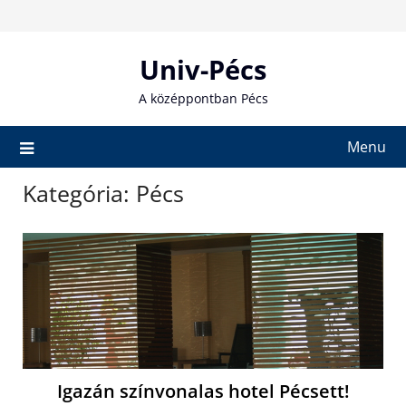
Skip
to
content
Univ-Pécs
A középpontban Pécs
Menu
Kategória:
Pécs
Igazán színvonalas hotel Pécsett!