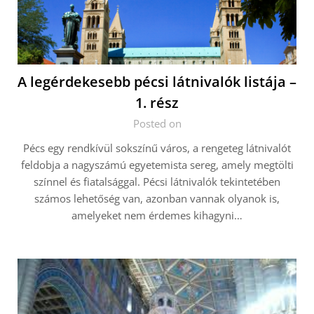
A legérdekesebb pécsi látnivalók listája –
1. rész
Posted on
Pécs egy rendkívül sokszínű város, a rengeteg látnivalót
feldobja a nagyszámú egyetemista sereg, amely megtölti
színnel és fiatalsággal. Pécsi látnivalók tekintetében
számos lehetőség van, azonban vannak olyanok is,
amelyeket nem érdemes kihagyni…