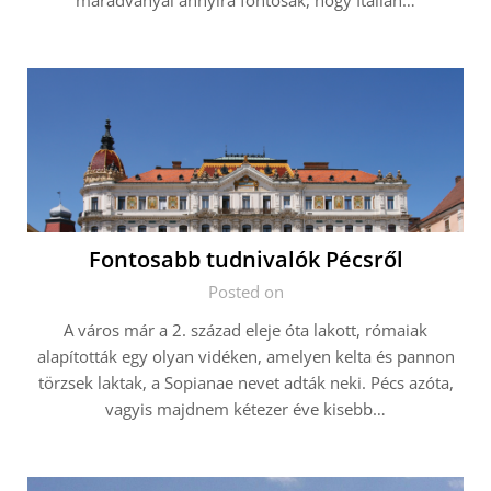
maradványai annyira fontosak, hogy Itálián…
Fontosabb tudnivalók Pécsről
Posted on
A város már a 2. század eleje óta lakott, rómaiak
alapították egy olyan vidéken, amelyen kelta és pannon
törzsek laktak, a Sopianae nevet adták neki. Pécs azóta,
vagyis majdnem kétezer éve kisebb…