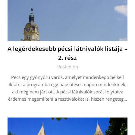
A legérdekesebb pécsi látnivalók listája –
2. rész
Posted on
Pécs egy gyönyörű város, amelyet mindenképp be kell
iktatni a programba egy napsütéses napon mindenkinek,
aki még nem járt ott. A pécsi látnivalók sorát folytatva
érdemes megemlíteni a fesztiválokat is, hiszen rengeteg…