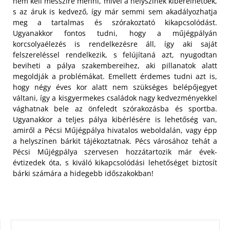
nem kell messzire menni, mivel a helyszínek kibérelhetőek,
s az áruk is kedvező, így már semmi sem akadályozhatja
meg a tartalmas és szórakoztató kikapcsolódást.
Ugyanakkor fontos tudni, hogy a műjégpályán
korcsolyaélezés is rendelkezésre áll, így aki saját
felszereléssel rendelkezik, s felújítaná azt, nyugodtan
beviheti a pálya szakembereihez, aki pillanatok alatt
megoldják a problémákat. Emellett érdemes tudni azt is,
hogy négy éves kor alatt nem szükséges belépőjegyet
váltani, így a kisgyermekes családok nagy kedvezményekkel
vághatnak bele az önfeledt szórakozásba és sportba.
Ugyanakkor a teljes pálya kibérlésére is lehetőség van,
amiről a Pécsi Műjégpálya hivatalos weboldalán, vagy épp
a helyszínen bárkit tájékoztatnak. Pécs városához tehát a
Pécsi Műjégpálya szervesen hozzátartozik már évek-
évtizedek óta, s kiváló kikapcsolódási lehetőséget biztosít
bárki számára a hidegebb időszakokban!
KERESÉS: