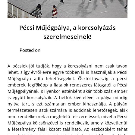
Pécsi Műjégpálya, a korcsolyázás
szerelmeseinek!
Posted on
A pécsiek jól tudják, hogy a korcsolyázni nem csak tavon
lehet, s így évről-évre egyre többen ki is használják a Pécsi
Műjégpálya adta lehetőségeket. Ősztől-tavaszig a pécsi
emberek, legfőképp a fiatalok rendszeres látogatói a Pécsi
Műjégpályának, s ilyenkor esténként akár több száz ember
is együtt korcsolyázik. A hétfők kivételével a pálya mindig
nyitva tart, s ezt számtalan ember kihasználja. A pályán
természetesen azok számára is adódnak lehetőségek, akik
nem rendelkeznek a megfelelő felszereléssel, mivel a Pécsi
Műjégpálya kölcsönzővel is rendelkezik, amely közvetlenül
a létesítmény falai között található.
Az eszközökért tehát