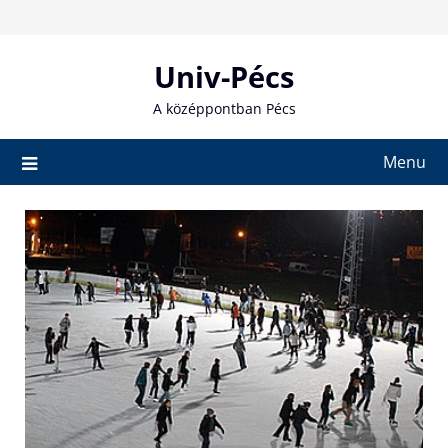
Skip
to
content
Univ-Pécs
A középpontban Pécs
Menu