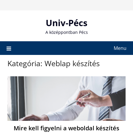
Skip
to
content
Univ-Pécs
A középpontban Pécs
Menu
Kategória:
Weblap készítés
Mire kell figyelni a weboldal készítés