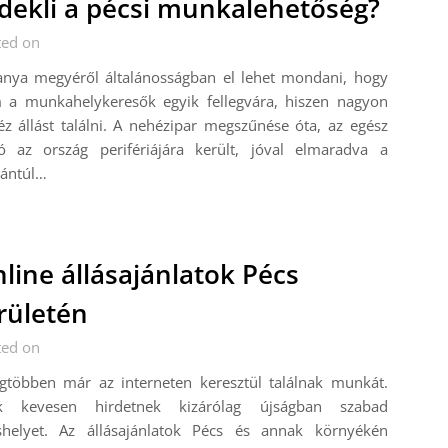
dekli a pécsi munkalehetőség?
ted on
anya megyéről általánosságban el lehet mondani, hogy
 a munkahelykeresők egyik fellegvára, hiszen nagyon
z állást találni. A nehézipar megszűnése óta, az egész
ió az ország perifériájára került, jóval elmaradva a
ántúl…
line állásajánlatok Pécs
rületén
ted on
egtöbben már az interneten keresztül találnak munkát.
k kevesen hirdetnek kizárólag újságban szabad
áshelyet. Az állásajánlatok Pécs és annak környékén