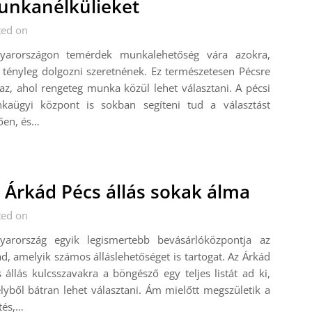
nkanélkülieket
ted on
yarországon temérdek munkalehetőség vára azokra,
 tényleg dolgozni szeretnének. Ez természetesen Pécsre
gaz, ahol rengeteg munka közül lehet választani. A pécsi
kaügyi központ is sokban segíteni tud a választást
tően, és…
 Árkád Pécs állás sokak álma
ted on
yarország egyik legismertebb bevásárlóközpontja az
d, amelyik számos álláslehetőséget is tartogat. Az Árkád
 állás kulcsszavakra a böngésző egy teljes listát ad ki,
yből bátran lehet választani. Ám mielőtt megszületik a
tés,…