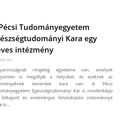
Pécsi Tudományegyetem
észségtudományi Kara egy
ves intézmény
ted on
yarországnak rengeteg egyeteme van, amelyek
ágszinten is megállják a helyüket, és ezeknek az
tézményeknek temérdek kara van. A Pécsi
ományegyetem Egészségtudományi Kar is mindenképp
 felkapott és eredményes felsőoktatási intézménnyé
e ki…