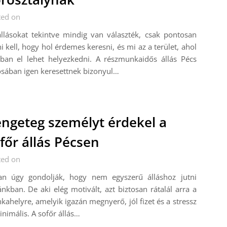
ted on
llásokat tekintve mindig van választék, csak pontosan
i kell, hogy hol érdemes keresni, és mi az a terület, ahol
óban el lehet helyezkedni. A részmunkaidős állás Pécs
sában igen keresettnek bizonyul…
ngeteg személyt érdekel a
főr állás Pécsen
ted on
an úgy gondolják, hogy nem egyszerű álláshoz jutni
nkban. De aki elég motivált, azt biztosan rátalál arra a
ahelyre, amelyik igazán megnyerő, jól fizet és a stressz
inimális. A sofőr állás…