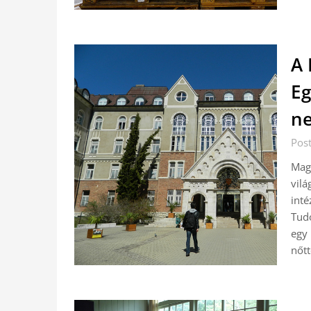
A 
Eg
ne
Pos
Mag
vil
in
Tud
egy
nőtt