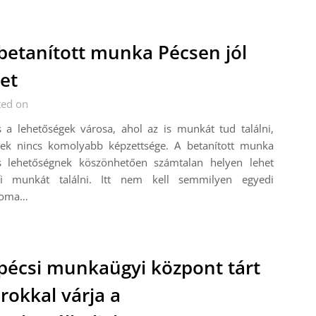
betanított munka Pécsen jól
zet
ted on
 a lehetőségek városa, ahol az is munkát tud találni,
nek nincs komolyabb képzettsége. A betanított munka
s lehetőségnek köszönhetően számtalan helyen lehet
fi munkát találni. Itt nem kell semmilyen egyedi
loma…
pécsi munkaügyi központ tárt
rokkal várja a