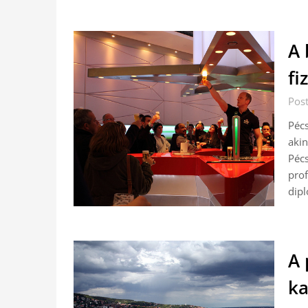
A 
fi
Pos
Pécs
aki
Péc
pro
dip
A 
ka