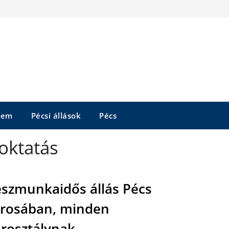
tem
Pécsi állások
Pécs
oktatás
szmunkaidős állás Pécs
rosában, minden
rosztálynak