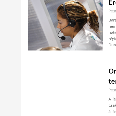
Ér
Pos
Bar
nem
nehé
rég
Dun
On
te
Pos
A l
Csa
áll