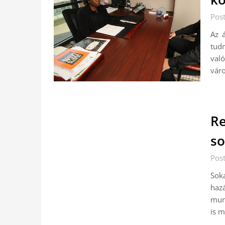
Pos
Az á
tudn
val
váro
Re
so
Pos
Sok
hazá
munk
is m