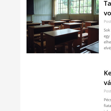
Ta
vo
Pos
Sok 
egy
elh
elvé
Ke
vá
Pos
Pécs
fiat