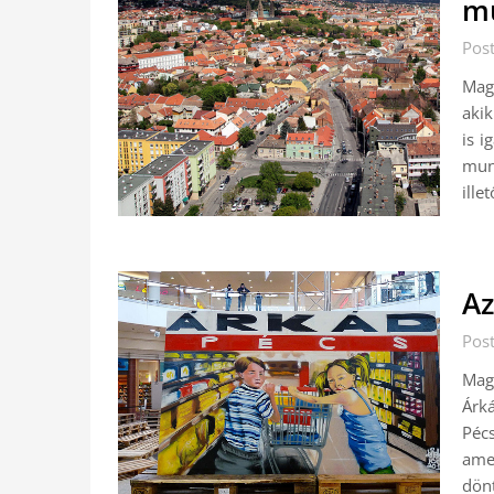
mu
Pos
Mag
akik
is i
mun
ille
Az
Pos
Mag
Árká
Pécs
amel
dön