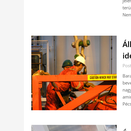
jele
ter
Ne
Ál
id
Pos
Bara
bevé
nag
amir
Péc