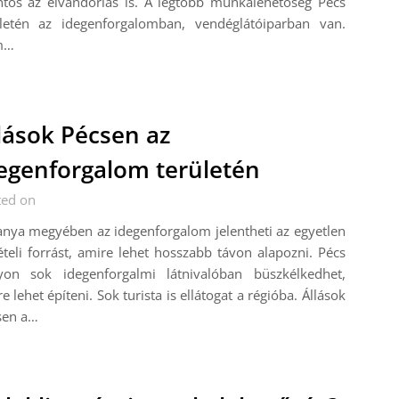
ntős az elvándorlás is. A legtöbb munkalehetőség Pécs
ületén az idegenforgalomban, vendéglátóiparban van.
m…
lások Pécsen az
egenforgalom területén
ted on
nya megyében az idegenforgalom jelentheti az egyetlen
teli forrást, amire lehet hosszabb távon alapozni. Pécs
yon sok idegenforgalmi látnivalóban büszkélkedhet,
e lehet építeni. Sok turista is ellátogat a régióba. Állások
sen a…