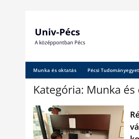
Skip
to
content
Univ-Pécs
A középpontban Pécs
Munka és oktatás
Pécsi Tudományegye
Kategória:
Munka és 
Ré
vá
ko