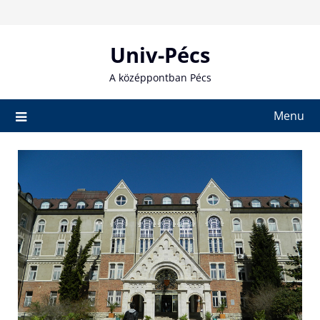
Skip
to
content
Univ-Pécs
A középpontban Pécs
Menu