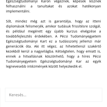
Egészségtudományi Karon végeznek, képesek lesznek
felhasználni a tanultakat és azokat hatékonyan
implementálni.
Sőt, mindez még azt is garantálja, hogy az itteni
diplomások felismerjék, amikor tudásuk frissítésre szolgál,
és például megérett egy újabb kurzus elvégzése a
továbbfejlesztés érdekében. A Pécsi Tudományegyetem
Egészségtudományi Kart ez a tudásszomj jellemzi már
generációk óta. Aki itt végez, az hihetetlenül szakértő
kezekből kerül a nagyvilágba. Kétségtelen, hogy emiatt is,
ennek a hitvallásnak köszönhető, hogy a híres Pécsi
Tudományegyetem Egészségtudományi Kar az egyik
legnevesebb intézmények között helyezkedik el.
KERESÉS: