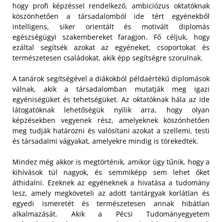
hogy profi képzéssel rendelkező, ambiciózus oktatóknak
köszönhetően a társadalomból ide tért egyénekből
intelligens, siker orientált és motivált diplomás
egészségügyi szakembereket faragjon. Fő céljuk, hogy
ezáltal segítsék azokat az egyéneket, csoportokat és
természetesen családokat, akik épp segítségre szorulnak.
A tanárok segítségével a diákokból példaértékű diplomások
válnak, akik a társadalomban mutatják meg igazi
egyéniségüket és tehetségüket. Az oktatóknak hála az ide
látogatóknak lehetőségük nyílik arra, hogy olyan
képzésekben vegyenek rész, amelyeknek köszönhetően
meg tudják határozni és valósítani azokat a szellemi, testi
és társadalmi vágyakat, amelyekre mindig is törekedtek.
Mindez még akkor is megtörténik, amikor úgy tűnik, hogy a
kihívások túl nagyok, és semmiképp sem lehet őket
áthidalni. Ezeknek az egyéneknek a hivatása a tudomány
lesz, amely megköveteli az adott tantárgyak korlátlan és
egyedi ismeretét és természetesen annak hibátlan
alkalmazását. Akik a Pécsi Tudományegyetem