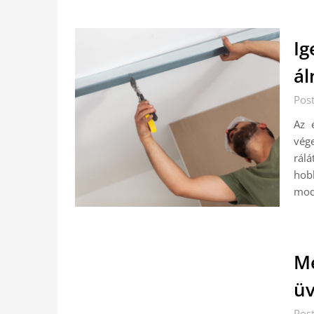
Ig
ál
Pos
Az 
vég
rál
hob
mod
Me
üv
Pos