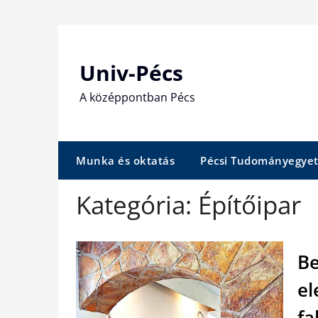
Skip
to
content
Univ-Pécs
A középpontban Pécs
Munka és oktatás
Pécsi Tudományegye
Kategória:
Építőipar
Be
el
fa