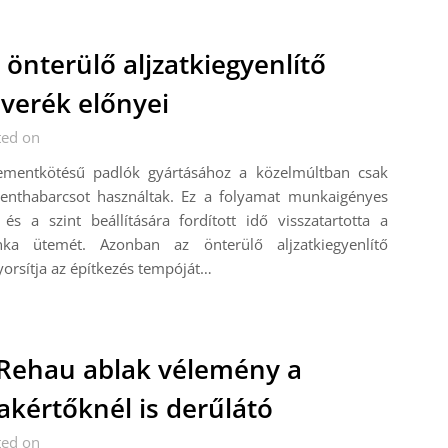
 önterülő aljzatkiegyenlítő
verék előnyei
ted on
ementkötésű padlók gyártásához a közelmúltban csak
enthabarcsot használtak. Ez a folyamat munkaigényes
 és a szint beállítására fordított idő visszatartotta a
ka ütemét. Azonban az önterülő aljzatkiegyenlítő
yorsítja az építkezés tempóját…
Rehau ablak vélemény a
akértőknél is derűlátó
ted on