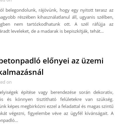
ól belegondolunk, rájövünk, hogy egy nyitott terasz az
agyobb részében kihasználatlanul áll, ugyanis szélben,
egben nem tartózkodhatunk ott. A szél ráfújja az
áradt leveleket, de a madarak is bepiszkítják, tehát…
betonpadló előnyei az üzemi
kalmazásnál
ted on
elyiségek építése vagy berendezése során dekoratív,
tós és könnyen tisztítható felületekre van szükség.
nk képes megbirkózni ezzel a feladattal és magas szintű
kát végezni, figyelembe véve az ügyfél kívánságait. A
onpadló…