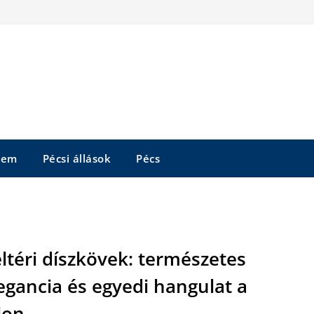
tem
Pécsi állások
Pécs
ltéri díszkövek: természetes
egancia és egyedi hangulat a
lon