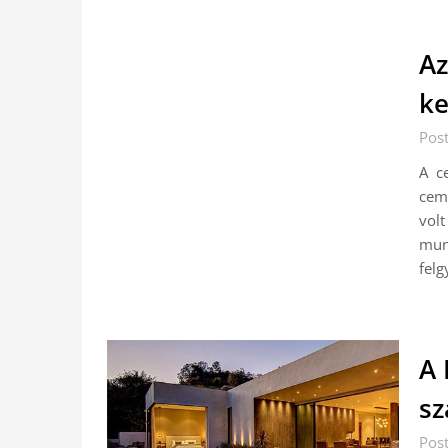
Az
ke
Pos
A c
cem
volt
mun
felg
A 
sz
Pos