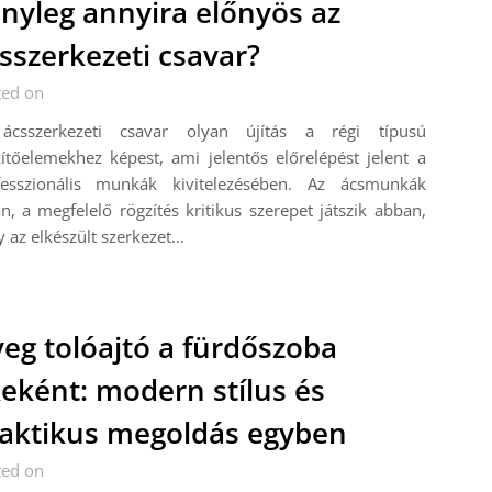
nyleg annyira előnyös az
sszerkezeti csavar?
ted on
ácsszerkezeti csavar olyan újítás a régi típusú
ítőelemekhez képest, ami jelentős előrelépést jelent a
fesszionális munkák kivitelezésében. Az ácsmunkák
n, a megfelelő rögzítés kritikus szerepet játszik abban,
 az elkészült szerkezet…
eg tolóajtó a fürdőszoba
eként: modern stílus és
aktikus megoldás egyben
ted on