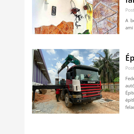
Pos
A b
ami 
Ép
Pos
Fede
aut
Épí
épít
fela