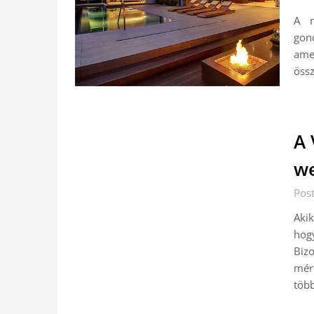
A n
gond
ame
össz
A 
we
Pos
Akik
hog
Biz
mére
töb