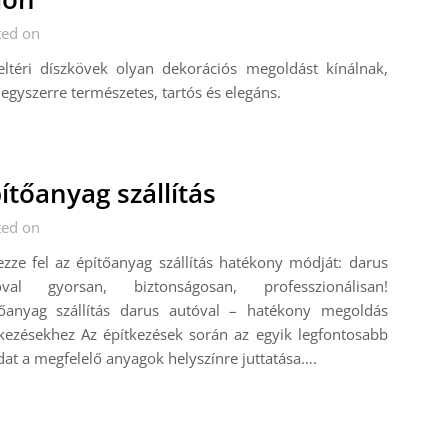
ted on
eltéri díszkövek olyan dekorációs megoldást kínálnak,
egyszerre természetes, tartós és elegáns.
ítőanyag szállítás
ted on
zze fel az építőanyag szállítás hatékony módját: darus
óval gyorsan, biztonságosan, professzionálisan!
tőanyag szállítás darus autóval – hatékony megoldás
kezésekhez Az építkezések során az egyik legfontosabb
dat a megfelelő anyagok helyszínre juttatása….