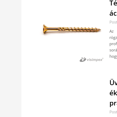
Té
ác
Pos
Az 
rögz
pro
sorá
hogy
Üv
ék
pr
Pos