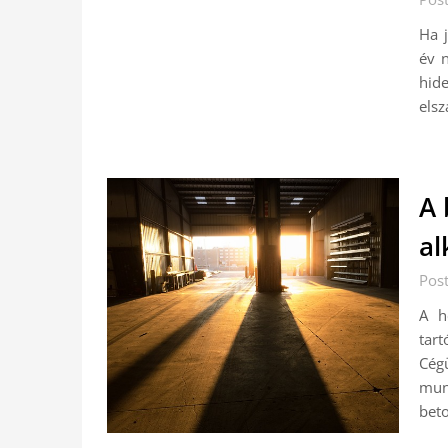
Ha j
év n
hid
elsz
A 
al
Pos
A h
tar
Cégü
mun
bet