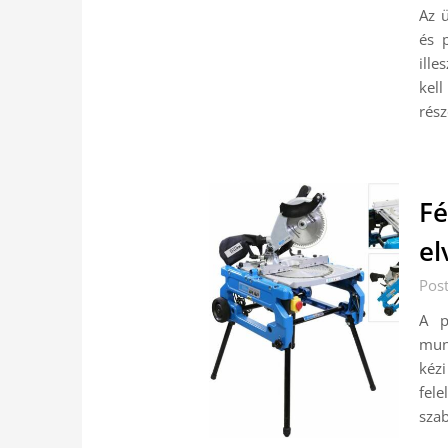
Az 
és p
ille
kell
rés
Fé
el
Pos
A p
mun
kéz
fel
sza