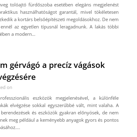
üveg tolóajtó fürdőszoba esetében elegáns megjelenést
raktikus használhatóságot garantál, mivel tökéletesen
szkedik a kortárs belsőépítészeti megoldásokhoz. De nem
 ennél az egyetlen típusnál leragadnunk. A lakás többi
zében a modern…
m gérvágó a precíz vágások
végzésére
ted on
rofesszionális eszközök megjelenésével, a különféle
kák elvégzése sokkal egyszerűbbé vált, mint valaha. A
i berendezések és eszközök gyakran előnyösek, de nem
elnek meg például a keményebb anyagok gyors és pontos
básához….