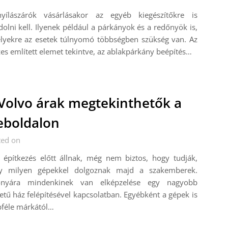
yílászárók vásárlásakor az egyéb kiegészítőkre is
olni kell. Ilyenek például a párkányok és a redőnyök is,
lyekre az esetek túlnyomó többségben szükség van. Az
es említett elemet tekintve, az ablakpárkány beépítés…
Volvo árak megtekinthetők a
boldalon
ted on
 építkezés előtt állnak, még nem biztos, hogy tudják,
y milyen gépekkel dolgoznak majd a szakemberek.
onyára mindenkinek van elképzelése egy nagyobb
tű ház felépítésével kapcsolatban. Egyébként a gépek is
bféle márkától…