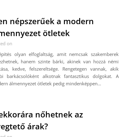
en népszerűek a modern
mennyezet ötletek
ted on
építés olyan elfoglaltság, amit nemcsak szakemberek
ezhetnek, hanem szinte bárki, akinek van hozzá némi
átása, kedve, felszereltsége. Rengetegen vannak, akik
bi barkácsolóként alkotnak fantasztikus dolgokat. A
ern álmennyezet ötletek pedig mindenképpen…
kkorára nőhetnek az
egtető árak?
ted on