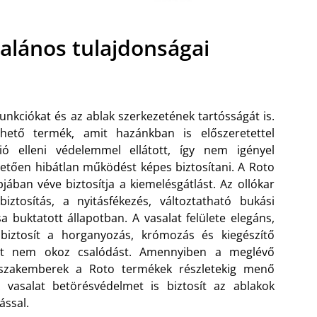
talános tulajdonságai
unkciókat és az ablak szerkezetének tartósságát is.
ető termék, amit hazánkban is előszeretettel
ió elleni védelemmel ellátott, így nem igényel
etően hibátlan működést képes biztosítani. A Roto
jában véve biztosítja a kiemelésgátlást.
Az ollókar
biztosítás, a nyitásfékezés, változtatható bukási
 buktatott állapotban. A vasalat felülete elegáns,
biztosít a horganyozás, krómozás és kiegészítő
lat nem okoz csalódást. Amennyiben a meglévő
a szakemberek a Roto termékek részletekig menő
A vasalat betörésvédelmet is biztosít az ablakok
ással.