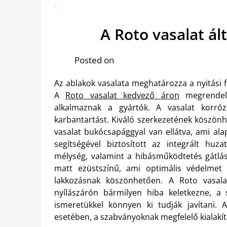
A Roto vasalat ál
Posted on
Az ablakok vasalata meghatározza a nyitási f
A
Roto vasalat kedvező áron
megrendelh
alkalmaznak a gyártók. A vasalat korróz
karbantartást. Kiváló szerkezetének köszönh
vasalat bukócsapággyal van ellátva, ami alap
segítségével biztosított az integrált huzat
mélység, valamint a hibásműködtetés gátlása
matt ezüstszínű, ami optimális védelmet 
lakkozásnak köszönhetően. A Roto vasa
nyílászárón bármilyen hiba keletkezne, 
ismeretükkel könnyen ki tudják javítani. 
esetében, a szabványoknak megfelelő kialakít