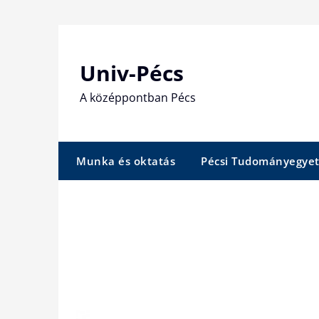
Skip
to
content
Univ-Pécs
A középpontban Pécs
Munka és oktatás
Pécsi Tudományegye