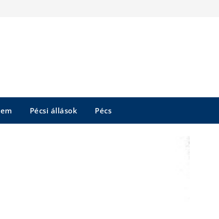
tem
Pécsi állások
Pécs