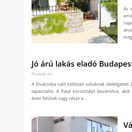
Az 
ami
nap
alv
meg
Jó árú lakás eladó Budapes
Posted on
A fővárosba való költözés sokaknak dédelgetett
tapasztalni. A fiatal korosztályt leszámítva, ak
éven felüliek nagy része a…
Vá