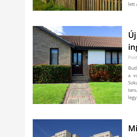
lett
Új
in
Pos
Buda
a v
Sok
tan
leg
Mi