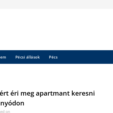
tem
Pécsi állások
Pécs
ért éri meg apartmant keresni
onyódon
ted on