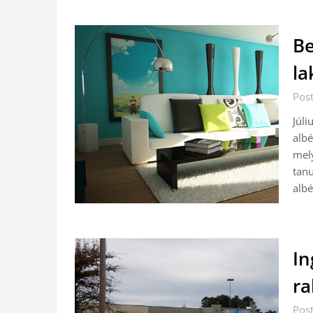
Be
la
Pos
Júl
albé
mel
tan
albé
In
ra
Pos