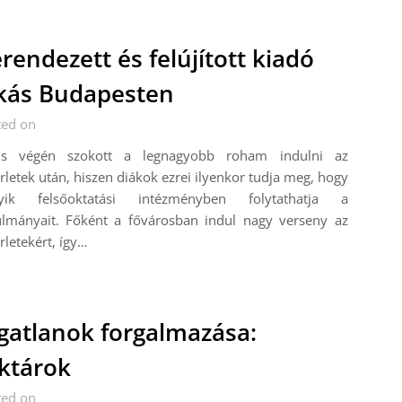
rendezett és felújított kiadó
kás Budapesten
ted on
ius végén szokott a legnagyobb roham indulni az
rletek után, hiszen diákok ezrei ilyenkor tudja meg, hogy
yik felsőoktatási intézményben folytathatja a
ulmányait. Főként a fővárosban indul nagy verseny az
rletekért, így…
gatlanok forgalmazása:
ktárok
ted on