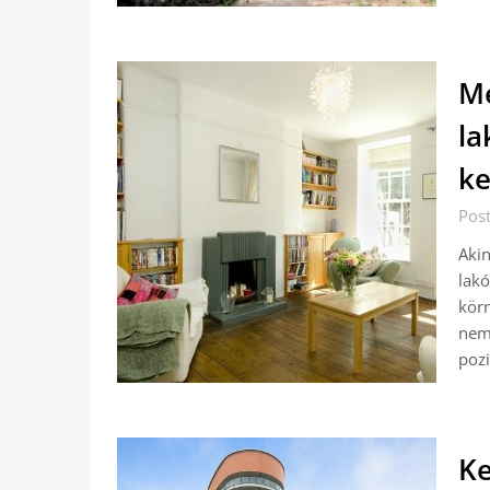
Mé
la
ke
Pos
Akin
lak
kör
nem 
pozi
Ke