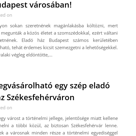
dapest városában!
ted on
yon sokan szeretnének magánlakásba költözni, mert
megunták a közös életet a szomszédokkal, ezért váltani
retnének. Eladó ház Budapest számos kerületében
lható, tehát érdemes kicsit szemezgetni a lehetőségekkel.
alaki végleg eldöntötte,…
gvásárolható egy szép eladó
z Székesfehérváron
ted on
gy várost a történelmi jellege, jelentősége miatt kellene
elni a többi közül, az biztosan Székesfehérvár lenne.
ek a városnak minden része a történelmi egyediséggel