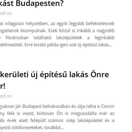
kást Budapesten?
ted on
i világpiaci helyzetben, az egyik legjobb befektetésnek
ngatlanok bizonyulnak. Ezek közül is inkább a nagyobb
y fővárosban található lakóépületek a leginkább
delmezőek. Erre kiváló példa igen sok új építésű lakás…
 kerületi új építésű lakás Önre
r!
ted on
yakran jár Budapest belvárosában és útja néha a Corvin
ány felé is vezet, biztosan Ön is megcsodálta már az
bbi évek alatt felépült számos szép lakóépületet és a
nyező zöldövezeteket, továbbá…