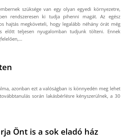
embernek szüksége van egy olyan egyedi környezetre,
ben rendszeresen ki tudja pihenni magát. Az egész
os hajtás megköveteli, hogy legalább néhány órát még
ás előtt teljesen nyugalomban tudjunk tölteni. Ennek
felelően,…
ten
 álma, azonban ezt a valóságban is könnyedén meg lehet
ik továbbtanulás során lakásbérlésre kényszerülnek, a 30
rja Önt is a sok eladó ház