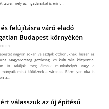
 átitatva, mely az ingatlanokat is érinti….
 és felújításra váró eladó
gatlan Budapest környékén
ted on
pestet nagyon sokan választják otthonuknak, hiszen ez
áros Magyarország gazdasági és kulturális központja.
an itt találják meg álmaik munkahelyét vagy a
ulmányaik miatt költöznek a városba. Bármilyen oka is
yen a…
ért válasszuk az új építésű