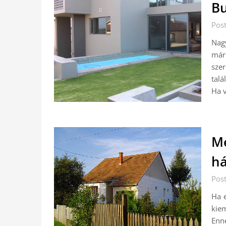
Bu
Pos
Nag
már 
sze
talá
Ha v
Me
há
Pos
Ha e
kiem
Enn