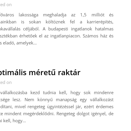
ted on
őváros lakossága meghaladja az 1,5 milliót és
jainkban is sokan költöznek fel a karrierépítés,
kavállalás céljából. A budapesti ingatlanok hatalmas
sztékban érhetőek el az ingatlanpiacon. Számos ház és
ás eladó, amelyek…
timális méretű raktár
ted on
vállalkozásba kezd tudnia kell, hogy sok mindenre
ksége lesz. Nem könnyű manapság egy vállalkozást
dítani, mivel rengeteg ügyintézéssel jár, ezért érdemes
te mindent megérdeklődni. Rengeteg dolgot igényel, de
i kell, hogy…