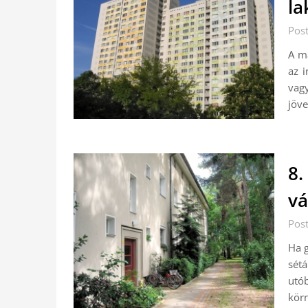
la
Pos
A ma
az i
vag
jöve
8.
vá
Pos
Ha g
sét
utó
kör