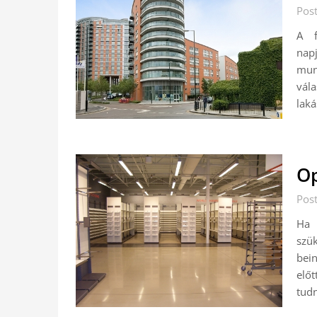
Pos
A f
nap
mun
vála
lak
Op
Pos
Ha 
szü
bein
előt
tudn