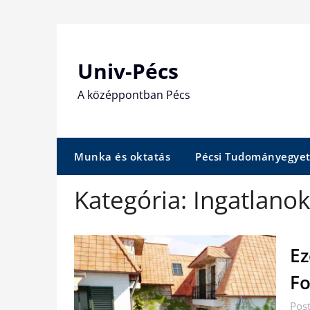
Skip
to
content
Univ-Pécs
A középpontban Pécs
Munka és oktatás
Pécsi Tudományegye
Kategória:
Ingatlanok
Ez
F
Pos