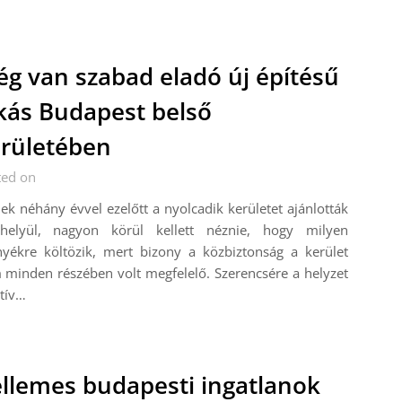
g van szabad eladó új építésű
kás Budapest belső
rületében
ted on
ek néhány évvel ezelőtt a nyolcadik kerületet ajánlották
óhelyül, nagyon körül kellett néznie, hogy milyen
nyékre költözik, mert bizony a közbiztonság a kerület
minden részében volt megfelelő. Szerencsére a helyzet
tív…
llemes budapesti ingatlanok