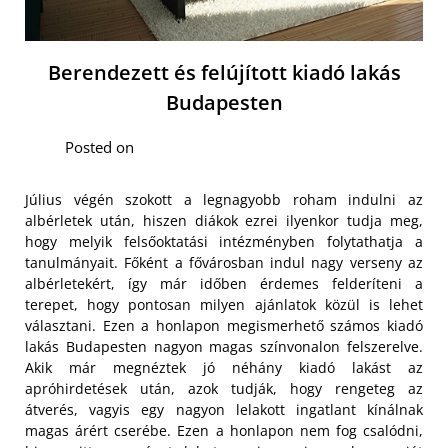
Berendezett és felújított kiadó lakás
Budapesten
Posted on
Július végén szokott a legnagyobb roham indulni az
albérletek után, hiszen diákok ezrei ilyenkor tudja meg,
hogy melyik felsőoktatási intézményben folytathatja a
tanulmányait. Főként a fővárosban indul nagy verseny az
albérletekért, így már időben érdemes felderíteni a
terepet, hogy pontosan milyen ajánlatok közül is lehet
választani. Ezen a honlapon megismerhető számos kiadó
lakás Budapesten nagyon magas színvonalon felszerelve.
Akik már megnéztek jó néhány kiadó lakást az
apróhirdetések után, azok tudják, hogy rengeteg az
átverés, vagyis egy nagyon lelakott ingatlant kínálnak
magas árért cserébe. Ezen a honlapon nem fog csalódni,