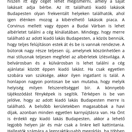
hiszen itt egy céget lehet megismerni, amely a saját
lakásait adja bérbe.
Az itt található kiadó lakások
Budapesten olyan frekventált helyeken találhatók, ahol
igen élénken mozog a kibérelhető lakások piaca. A
Corvinus mellett vagy éppen a Budai Várban is lehet
albérletet találni a cég kínálatában. Mindegy, hogy merre
található az adott kiadó lakás Budapesten, a közös bennük,
hogy teljes felújításon estek át és be is vannak rendezve. A
bútorok nagy része teljesen új, amelynek köszönhetően a
mai stílusnak teljesen megfelel az albérletek ízlésvilága. A
belvárosban és a külvárosban is lehet találni a cég
ajánlatai között éppen kiadó lakást. Ha csak egyetlen
szobára van szüksége, akkor ilyen ingatlant is talál. A
honlapon nagyon pontosan be van mutatva, hogy melyik
helyiség milyen felszereltséggel bír. A könnyebb
tájékozódást fényképek is segítik. Térképen is be van
jelölve, hogy az adott kiadó lakás Budapesten merre is
található. A belsőbb kerületekben magasabbak a havi
díjak, azonban minden egyetlen karnyújtásra van. Ha Önt
is érdekli egy kiadó lakás Budapesten, akkor a lehető
legjobb helyen jár és már csak a linkre kell kattintania.
Hallgatók számára a legpraktikusabb megoldás, ha többen