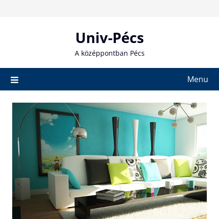
Skip
to
content
Univ-Pécs
A középpontban Pécs
Menu