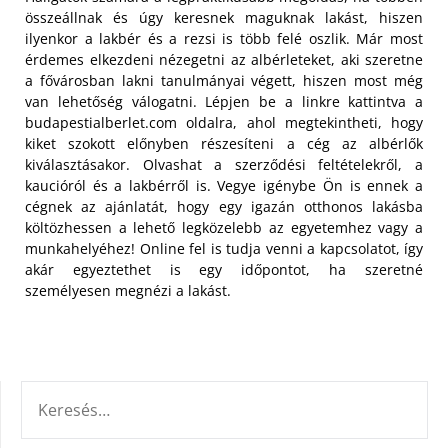
összeállnak és úgy keresnek maguknak lakást, hiszen
ilyenkor a lakbér és a rezsi is több felé oszlik. Már most
érdemes elkezdeni nézegetni az albérleteket, aki szeretne
a fővárosban lakni tanulmányai végett, hiszen most még
van lehetőség válogatni. Lépjen be a linkre kattintva a
budapestialberlet.com oldalra, ahol megtekintheti, hogy
kiket szokott előnyben részesíteni a cég az albérlők
kiválasztásakor. Olvashat a szerződési feltételekről, a
kaucióról és a lakbérről is. Vegye igénybe Ön is ennek a
cégnek az ajánlatát, hogy egy igazán otthonos lakásba
költözhessen a lehető legközelebb az egyetemhez vagy a
munkahelyéhez! Online fel is tudja venni a kapcsolatot, így
akár egyeztethet is egy időpontot, ha szeretné
személyesen megnézi a lakást.
KERESÉS: