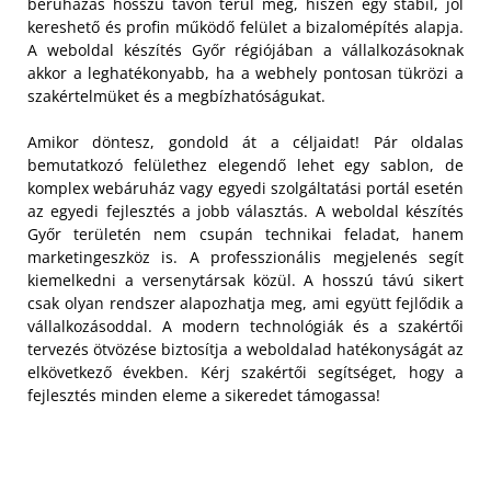
beruházás hosszú távon térül meg, hiszen egy stabil, jól
kereshető és profin működő felület a bizalomépítés alapja.
A weboldal készítés Győr régiójában a vállalkozásoknak
akkor a leghatékonyabb, ha a webhely pontosan tükrözi a
szakértelmüket és a megbízhatóságukat.
Amikor döntesz, gondold át a céljaidat! Pár oldalas
bemutatkozó felülethez elegendő lehet egy sablon, de
komplex webáruház vagy egyedi szolgáltatási portál esetén
az egyedi fejlesztés a jobb választás. A weboldal készítés
Győr területén nem csupán technikai feladat, hanem
marketingeszköz is. A professzionális megjelenés segít
kiemelkedni a versenytársak közül. A hosszú távú sikert
csak olyan rendszer alapozhatja meg, ami együtt fejlődik a
vállalkozásoddal. A modern technológiák és a szakértői
tervezés ötvözése biztosítja a weboldalad hatékonyságát az
elkövetkező években. Kérj szakértői segítséget, hogy a
fejlesztés minden eleme a sikeredet támogassa!