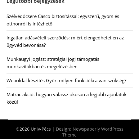
Legutóbbi bejegyzések
Szélvédőcsere Casco biztosítással: egyszerű, gyors és
otthonról is intézhető
Ingatlan adásvételi szerződés: miért elengedhetetlen az
ügyvéd bevonása?
Munkaügyi jogász: stratégiai jogi támogatás
munkavitákban és megelőzésben
Weboldal készítés Győr: milyen funkciókra van szükség?
Matrac akció: hogyan válassz okosan a legjobb ajánlatok
közül
©2026 Univ-Pécs
| Design:
Newspaperly WordPress
Theme