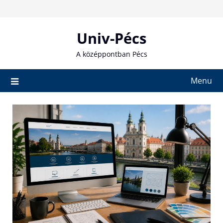
Skip
to
content
Univ-Pécs
A középpontban Pécs
Menu