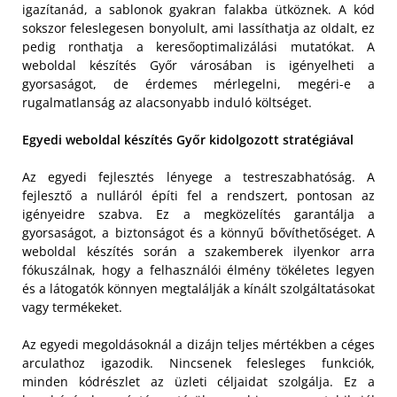
igazítanád, a sablonok gyakran falakba ütköznek. A kód
sokszor feleslegesen bonyolult, ami lassíthatja az oldalt, ez
pedig ronthatja a keresőoptimalizálási mutatókat. A
weboldal készítés Győr városában is igényelheti a
gyorsaságot, de érdemes mérlegelni, megéri-e a
rugalmatlanság az alacsonyabb induló költséget.
Egyedi weboldal készítés Győr kidolgozott stratégiával
Az egyedi fejlesztés lényege a testreszabhatóság. A
fejlesztő a nulláról építi fel a rendszert, pontosan az
igényeidre szabva. Ez a megközelítés garantálja a
gyorsaságot, a biztonságot és a könnyű bővíthetőséget. A
weboldal készítés során a szakemberek ilyenkor arra
fókuszálnak, hogy a felhasználói élmény tökéletes legyen
és a látogatók könnyen megtalálják a kínált szolgáltatásokat
vagy termékeket.
Az egyedi megoldásoknál a dizájn teljes mértékben a céges
arculathoz igazodik. Nincsenek felesleges funkciók,
minden kódrészlet az üzleti céljaidat szolgálja. Ez a