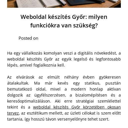
Weboldal készítés Győr: milyen
funkciókra van szükség?
Posted on
Ha egy vállalkozás komolyan veszi a digitális növekedést, a
weboldal készítés Győr az egyik legelső és legfontosabb
lépés, amivel foglalkoznia kell.
Az elvárások az elmúlt néhány évben gyökeresen
átalakultak. Ma már kevés egy statikus, pusztán
bemutatkozó oldal, mivel a modern honlap aktívan
dolgozik az ügyfélszerzésen, a bizalomépítésen és a
keresőoptimalizáláson. Aki erre stratégiai szemlélettel
tekint és a
weboldal készítés Győr körzetében okosan
tervez
, az esztétikum mellett, az üzleti célokat is szem előtt
tartania, így hosszú távon versenyelőnyre tehet szert.