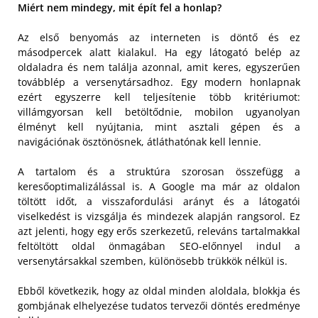
Miért nem mindegy, mit épít fel a honlap?
Az első benyomás az interneten is döntő és ez
másodpercek alatt kialakul. Ha egy látogató belép az
oldaladra és nem találja azonnal, amit keres, egyszerűen
továbblép a versenytársadhoz. Egy modern honlapnak
ezért egyszerre kell teljesítenie több kritériumot:
villámgyorsan kell betöltődnie, mobilon ugyanolyan
élményt kell nyújtania, mint asztali gépen és a
navigációnak ösztönösnek, átláthatónak kell lennie.
A tartalom és a struktúra szorosan összefügg a
keresőoptimalizálással is. A Google ma már az oldalon
töltött időt, a visszafordulási arányt és a látogatói
viselkedést is vizsgálja és mindezek alapján rangsorol. Ez
azt jelenti, hogy egy erős szerkezetű, releváns tartalmakkal
feltöltött oldal önmagában SEO-előnnyel indul a
versenytársakkal szemben, különösebb trükkök nélkül is.
Ebből következik, hogy az oldal minden aloldala, blokkja és
gombjának elhelyezése tudatos tervezői döntés eredménye