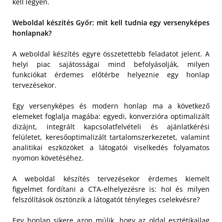
kell legyen.
Weboldal készítés Győr: mit kell tudnia egy versenyképes
honlapnak?
A weboldal készítés egyre összetettebb feladatot jelent. A
helyi piac sajátosságai mind befolyásolják, milyen
funkciókat érdemes előtérbe helyeznie egy honlap
tervezésekor.
Egy versenyképes és modern honlap ma a következő
elemeket foglalja magába: egyedi, konverzióra optimalizált
dizájnt, integrált kapcsolatfelvételi és ajánlatkérési
felületet, keresőoptimalizált tartalomszerkezetet, valamint
analitikai eszközöket a látogatói viselkedés folyamatos
nyomon követéséhez.
A weboldal készítés tervezésekor érdemes kiemelt
figyelmet fordítani a CTA-elhelyezésre is: hol és milyen
felszólítások ösztönzik a látogatót tényleges cselekvésre?
Egy honlap sikere azon múlik, hogy az oldal esztétikailag