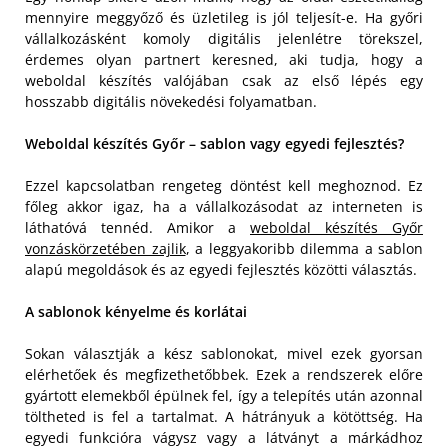
mennyire meggyőző és üzletileg is jól teljesít-e. Ha győri
vállalkozásként komoly digitális jelenlétre törekszel,
érdemes olyan partnert keresned, aki tudja, hogy a
weboldal készítés valójában csak az első lépés egy
hosszabb digitális növekedési folyamatban.
Weboldal készítés Győr – sablon vagy egyedi fejlesztés?
Ezzel kapcsolatban rengeteg döntést kell meghoznod. Ez
főleg akkor igaz, ha a vállalkozásodat az interneten is
láthatóvá tennéd. Amikor a
weboldal készítés Győr
vonzáskörzetében zajlik
, a leggyakoribb dilemma a sablon
alapú megoldások és az egyedi fejlesztés közötti választás.
A sablonok kényelme és korlátai
Sokan választják a kész sablonokat, mivel ezek gyorsan
elérhetőek és megfizethetőbbek. Ezek a rendszerek előre
gyártott elemekből épülnek fel, így a telepítés után azonnal
töltheted is fel a tartalmat. A hátrányuk a kötöttség. Ha
egyedi funkcióra vágysz vagy a látványt a márkádhoz