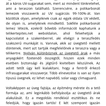
át a káros UV-sugarakat sem, mert az mindent tönkretehet,
ami a teraszon található. Szerencsére, a polikarbonát
lemezek visszaverik az UV sugárzás 99-100%-át. Van
közöttük olyan, amelyiknek csak az egyik oldala UV védett,
de olyan is, amelyiknek mindkettő.
Sokféle polikarbonát
lemez létezik, ezekről bővebb információt kaphatunk a
telikertepites.net weboldalon, ahol felvehetjük a
kapcsolatot a szakemberrel, aki elvégzi a teraszfedés
szakszerű munkáját is. Vannak, akik az üvegtető mellett
döntenek, mert azt tartják megfelelőnek a teraszra vagy a
télikertre.
Nyilván különböznek az üvegtető árak
a más
anyagokért fizetendő összegtől, hiszen ezek minden
esetben biztonsági és jégtűrő kivitelben készülnek. Az
adott tetőt úgy kell kialakítani, hogy a fentről érkező
infrasugarakat visszaverje. Több elnevezése is van az ilyen
típusú üvegnek, ez lehet napvédő, solar vagy climaguard.
Voltaképpen az üveg fajtája, az építmény mérete és a tető
formája az, ami leginkább befolyásolja az üvegtető árak
alakulását. Ez a megoldás rendkívül esztétikus és ne
feledjük, hogy igazán tartós! E két szempont igazán