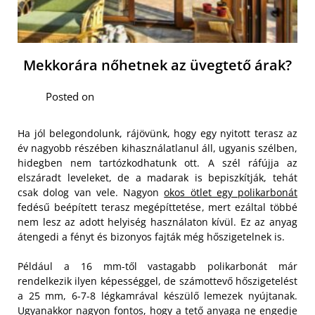
Mekkorára nőhetnek az üvegtető árak?
Posted on
Ha jól belegondolunk, rájövünk, hogy egy nyitott terasz az
év nagyobb részében kihasználatlanul áll, ugyanis szélben,
hidegben nem tartózkodhatunk ott. A szél ráfújja az
elszáradt leveleket, de a madarak is bepiszkítják, tehát
csak dolog van vele. Nagyon
okos ötlet egy polikarbonát
fedésű beépített terasz megépíttetése, mert ezáltal többé
nem lesz az adott helyiség használaton kívül. Ez az anyag
átengedi a fényt és bizonyos fajták még hőszigetelnek is.
Például a 16 mm-től vastagabb polikarbonát már
rendelkezik ilyen képességgel, de számottevő hőszigetelést
a 25 mm, 6-7-8 légkamrával készülő lemezek nyújtanak.
Ugyanakkor nagyon fontos, hogy a tető anyaga ne engedje