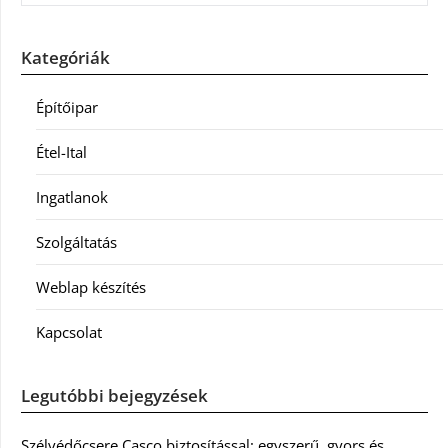
Kategóriák
Építőipar
Étel-Ital
Ingatlanok
Szolgáltatás
Weblap készítés
Kapcsolat
Legutóbbi bejegyzések
Szélvédőcsere Casco biztosítással: egyszerű, gyors és