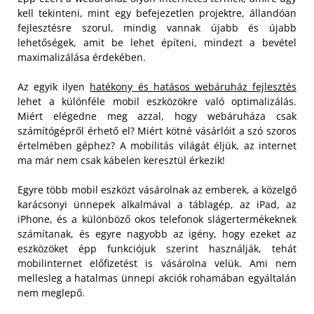
kell tekinteni, mint egy befejezetlen projektre, állandóan
fejlesztésre szorul, mindig vannak újabb és újabb
lehetőségek, amit be lehet építeni, mindezt a bevétel
maximalizálása érdekében.
Az egyik ilyen
hatékony és hatásos webáruház fejlesztés
lehet a különféle mobil eszközökre való optimalizálás.
Miért elégedne meg azzal, hogy webáruháza csak
számítógépről érhető el? Miért kötné vásárlóit a szó szoros
értelmében géphez? A mobilitás világát éljük, az internet
ma már nem csak kábelen keresztül érkezik!
Egyre több mobil eszközt vásárolnak az emberek, a közelgő
karácsonyi ünnepek alkalmával a táblagép, az iPad, az
iPhone, és a különböző okos telefonok slágertermékeknek
számítanak, és egyre nagyobb az igény, hogy ezeket az
eszközöket épp funkciójuk szerint használják, tehát
mobilinternet előfizetést is vásárolna velük. Ami nem
mellesleg a hatalmas ünnepi akciók rohamában egyáltalán
nem meglepő.