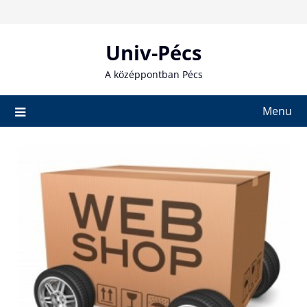
Skip
to
content
Univ-Pécs
A középpontban Pécs
Menu