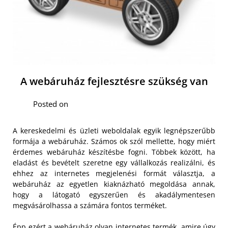
A webáruház fejlesztésre szükség van
Posted on
A kereskedelmi és üzleti weboldalak egyik legnépszerűbb
formája a webáruház. Számos ok szól mellette, hogy miért
érdemes webáruház készítésbe fogni. Többek között, ha
eladást és bevételt szeretne egy vállalkozás realizálni, és
ehhez az internetes megjelenési formát választja, a
webáruház az egyetlen kiaknázható megoldása annak,
hogy a látogató egyszerűen és akadálymentesen
megvásárolhassa a számára fontos terméket.
Épp ezért a webáruház olyan internetes termék, amire úgy