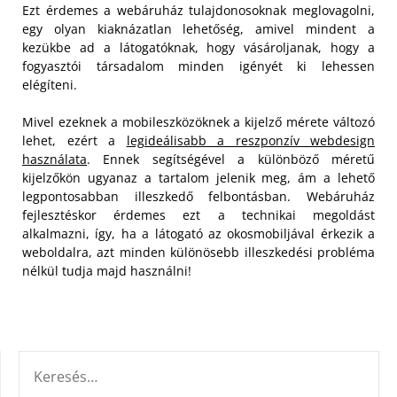
Ezt érdemes a webáruház tulajdonosoknak meglovagolni,
egy olyan kiaknázatlan lehetőség, amivel mindent a
kezükbe ad a látogatóknak, hogy vásároljanak, hogy a
fogyasztói társadalom minden igényét ki lehessen
elégíteni.
Mivel ezeknek a mobileszközöknek a kijelző mérete változó
lehet, ezért a
legideálisabb a reszponzív webdesign
használata
. Ennek segítségével a különböző méretű
kijelzőkön ugyanaz a tartalom jelenik meg, ám a lehető
legpontosabban illeszkedő felbontásban. Webáruház
fejlesztéskor érdemes ezt a technikai megoldást
alkalmazni, így, ha a látogató az okosmobiljával érkezik a
weboldalra, azt minden különösebb illeszkedési probléma
nélkül tudja majd használni!
KERESÉS: