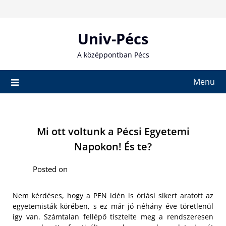
Skip
to
content
Univ-Pécs
A középpontban Pécs
Menu
Mi ott voltunk a Pécsi Egyetemi
Napokon! És te?
Posted on
Nem kérdéses, hogy a PEN idén is óriási sikert aratott az
egyetemisták körében, s ez már jó néhány éve töretlenül
így van. Számtalan fellépő tisztelte meg a rendszeresen