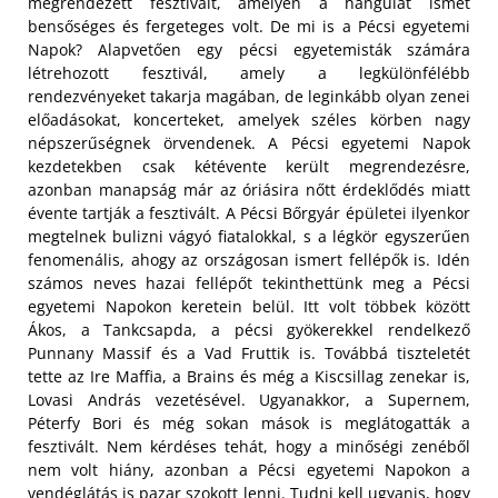
megrendezett fesztivált, amelyen a hangulat ismét
bensőséges és fergeteges volt. De mi is a Pécsi egyetemi
Napok? Alapvetően egy pécsi egyetemisták számára
létrehozott fesztivál, amely a legkülönfélébb
rendezvényeket takarja magában, de leginkább olyan zenei
előadásokat, koncerteket, amelyek széles körben nagy
népszerűségnek örvendenek. A Pécsi egyetemi Napok
kezdetekben csak kétévente került megrendezésre,
azonban manapság már az óriásira nőtt érdeklődés miatt
évente tartják a fesztivált.
A Pécsi Bőrgyár épületei ilyenkor
megtelnek bulizni vágyó fiatalokkal, s a légkör egyszerűen
fenomenális, ahogy az országosan ismert fellépők is. Idén
számos neves hazai fellépőt tekinthettünk meg a Pécsi
egyetemi Napokon keretein belül. Itt volt többek között
Ákos, a Tankcsapda, a pécsi gyökerekkel rendelkező
Punnany Massif és a Vad Fruttik is. Továbbá tiszteletét
tette az Ire Maffia, a Brains és még a Kiscsillag zenekar is,
Lovasi András vezetésével. Ugyanakkor, a Supernem,
Péterfy Bori és még sokan mások is meglátogatták a
fesztivált. Nem kérdéses tehát, hogy a minőségi zenéből
nem volt hiány, azonban a Pécsi egyetemi Napokon a
vendéglátás is pazar szokott lenni. Tudni kell ugyanis, hogy