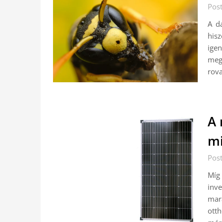
Pos
A d
hisz
ige
meg
rova
A 
mi
Pos
Míg 
inv
mara
ott