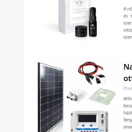
A n
és 
szer
né
sze
Na
ot
Pos
Ahh
bes
ház
fény
ene