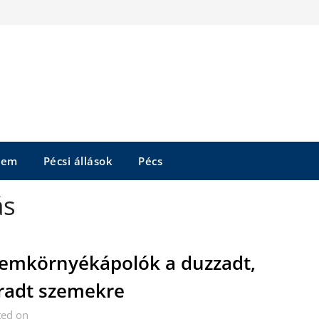
tem
Pécsi állások
Pécs
ás
emkörnyékápolók a duzzadt,
radt szemekre
ted on