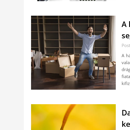
A 
se
Pos
A h
val
drá
fia
kifi
Da
ke