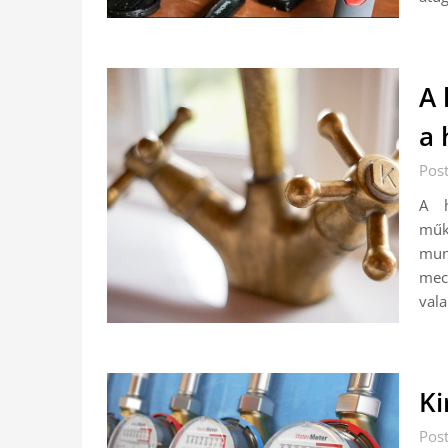
A 
a 
Pos
A h
műk
mun
mech
val
Ki
Pos