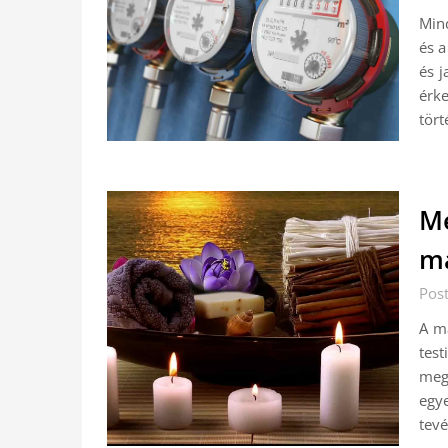
Mind
és a
és j
érk
tört
Mé
ma
Pos
A m
tes
meg
egye
tev