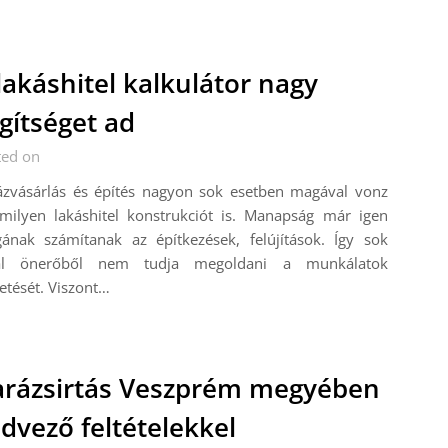
lakáshitel kalkulátor nagy
gítséget ad
ted on
ázvásárlás és építés nagyon sok esetben magával vonz
amilyen lakáshitel konstrukciót is. Manapság már igen
gának számítanak az építkezések, felújítások. Így sok
tal önerőből nem tudja megoldani a munkálatok
zetését. Viszont…
rázsirtás Veszprém megyében
dvező feltételekkel