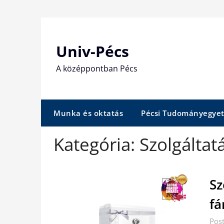
Skip
to
content
Univ-Pécs
A középpontban Pécs
Munka és oktatás
Pécsi Tudományegye
Kategória:
Szolgáltat
Sz
fá
Pos