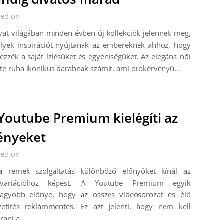
ted on
vat világában minden évben új kollekciók jelennek meg,
lyek inspirációt nyújtanak az embereknek ahhoz, hogy
jezzék a saját ízlésüket és egyéniségüket. Az elegáns női
te ruha ikonikus darabnak számít, ami örökérvényű…
Youtube Premium kielégíti az
ényeket
ted on
a remek szolgáltatás különböző előnyöket kínál az
pvariációhoz képest. A Youtube Premium egyik
nagyobb előnye, hogy az összes videósorozat és élő
vetítés reklámmentes. Ez azt jelenti, hogy nem kell
rani a…