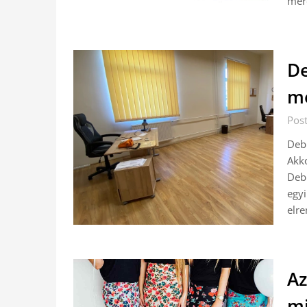
mér
De
me
Pos
Debr
Akk
Debr
egy
elr
Az
mi