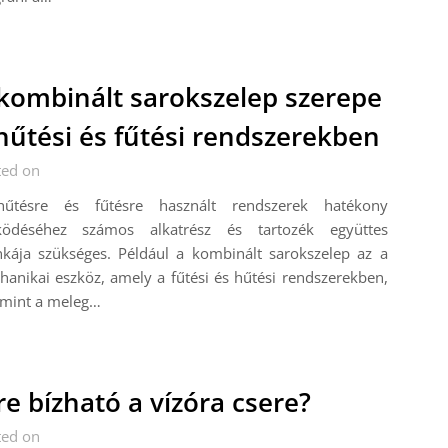
kombinált sarokszelep szerepe
hűtési és fűtési rendszerekben
ted on
űtésre és fűtésre használt rendszerek hatékony
ödéséhez számos alkatrész és tartozék együttes
kája szükséges. Például a kombinált sarokszelep az a
anikai eszköz, amely a fűtési és hűtési rendszerekben,
amint a meleg…
re bízható a vízóra csere?
ted on