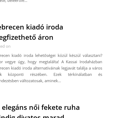
ete, beleértve…
brecen kiadó iroda
gfizethető áron
ted on
ecen kiadó iroda lehetőségei közül készül választani?
or vegye úgy, hogy megtalálta! A Kassai Irodaházban
ecen kiadó iroda alternatíváinak legjavát találja a város
ik központi részében. Ezek térkínálatban és
endezésben változatosak, aminek…
 elegáns női fekete ruha
ndig divatos marad