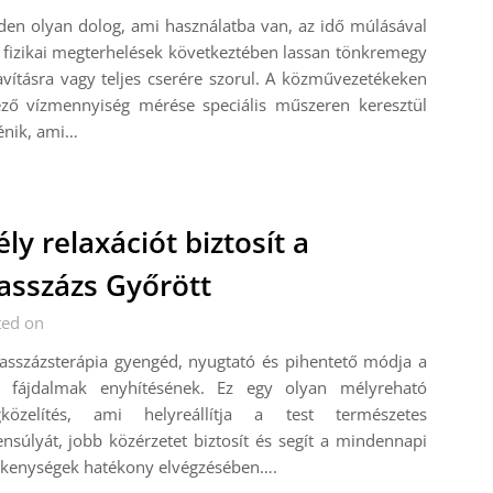
en olyan dolog, ami használatba van, az idő múlásával
 fizikai megterhelések következtében lassan tönkremegy
avításra vagy teljes cserére szorul. A közművezetékeken
ező vízmennyiség mérése speciális műszeren keresztül
énik, ami…
ly relaxációt biztosít a
sszázs Győrött
ted on
asszázsterápia gyengéd, nyugtató és pihentető módja a
ti fájdalmak enyhítésének. Ez egy olyan mélyreható
közelítés, ami helyreállítja a test természetes
nsúlyát, jobb közérzetet biztosít és segít a mindennapi
ékenységek hatékony elvégzésében….