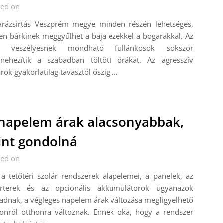
ted on
arázsirtás Veszprém megye minden részén lehetséges,
en bárkinek meggyűlhet a baja ezekkel a bogarakkal. Az
n veszélyesnek mondható fullánkosok sokszor
nehezítik a szabadban töltött órákat. Az agresszív
rok gyakorlatilag tavasztól őszig,…
napelem árak alacsonyabbak,
nt gondolná
ted on
a tetőtéri szolár rendszerek alapelemei, a panelek, az
erterek és az opcionális akkumulátorok ugyanazok
dnak, a végleges napelem árak változása megfigyelhető
honról otthonra változnak. Ennek oka, hogy a rendszer