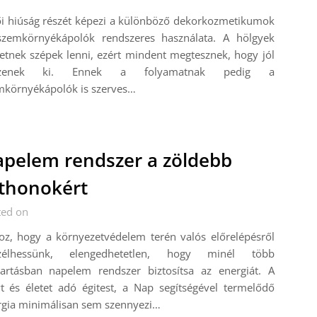
ői hiúság részét képezi a különböző dekorkozmetikumok
szemkörnyékápolók rendszeres használata. A hölgyek
etnek szépek lenni, ezért mindent megtesznek, hogy jól
zzenek ki. Ennek a folyamatnak pedig a
mkörnyékápolók is szerves…
pelem rendszer a zöldebb
thonokért
ted on
oz, hogy a környezetvédelem terén valós előrelépésről
zélhessünk, elengedhetetlen, hogy minél több
tartásban napelem rendszer biztosítsa az energiát. A
t és életet adó égitest, a Nap segítségével termelődő
rgia minimálisan sem szennyezi…