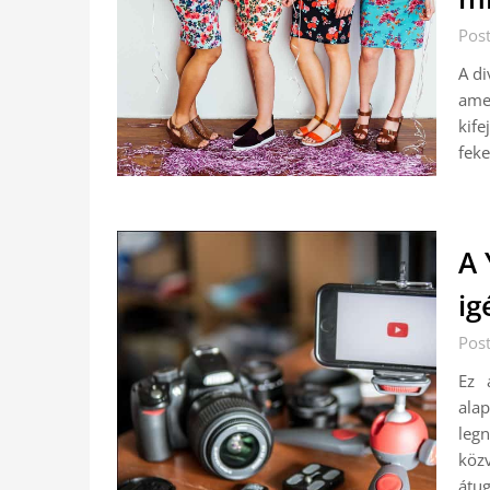
Pos
A di
ame
kife
feke
A 
ig
Pos
Ez 
ala
leg
köz
átug