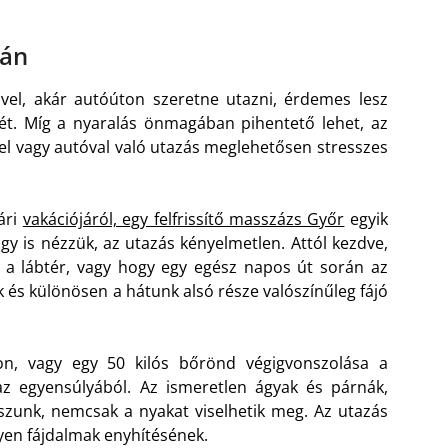
tán
vel, akár autóúton szeretne utazni, érdemes lesz
létét. Míg a nyaralás önmagában pihentető lehet, az
vel vagy autóval való utazás meglehetősen stresszes
ári
vakációjáról, egy felfrissítő masszázs Győr
egyik
ogy is nézzük, az utazás kényelmetlen. Attól kezdve,
 a lábtér, vagy hogy egy egész napos út során az
k és különösen a hátunk alsó része valószínűleg fájó
on, vagy egy 50 kilós bőrönd végigvonszolása a
az egyensúlyából. Az ismeretlen ágyak és párnák,
zunk, nemcsak a nyakat viselhetik meg. Az utazás
yen fájdalmak enyhítésének.