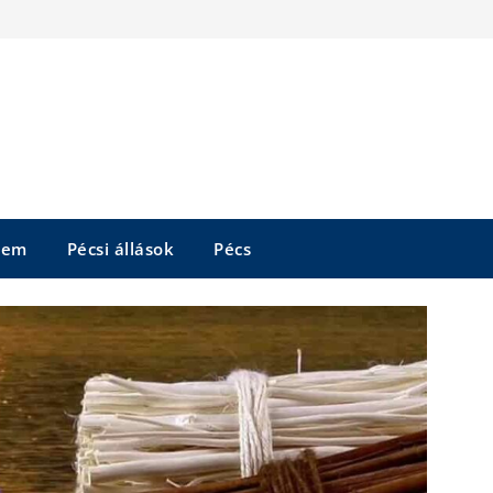
tem
Pécsi állások
Pécs