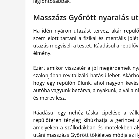
legfontosabbak.
Masszázs Győrött nyaralás u
Ha idén nyáron utazást tervez, akár repülő
szem előtt tartani a fizikai és mentális jó
utazás megviseli a testet. Ráadásul a repülő
élmény.
Ezért amikor visszatér a jól megérdemelt ny
szalonjában revitalizáló hatású lehet. Akárh
hogy egy repülőn ülünk, ahol nagyon kevés
autóba vagyunk bezárva, a nyakunk, a vállain
és merev lesz.
Ráadásul egy nehéz táska cipelése a váll
repülőtéren tényleg kihúzhatja a gerincet 
amelyeken a szállodákban és motelekben als
utáni masszázs Győrött tökéletes módja az il