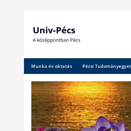
Skip
to
content
Univ-Pécs
A középpontban Pécs
Munka és oktatás
Pécsi Tudományegye