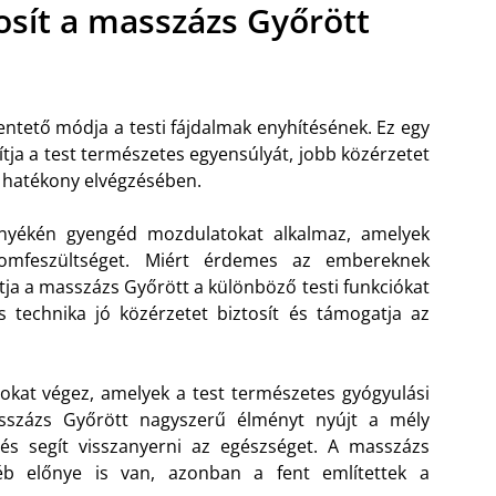
tosít a masszázs Győrött
ntető módja a testi fájdalmak enyhítésének. Ez egy
ítja a test természetes egyensúlyát, jobb közérzetet
k hatékony elvégzésében.
yékén gyengéd mozdulatokat alkalmaz, amelyek
zomfeszültséget. Miért érdemes az embereknek
a a masszázs Győrött a különböző testi funkciókat
s technika jó közérzetet biztosít és támogatja az
kat végez, amelyek a test természetes gyógyulási
masszázs Győrött nagyszerű élményt nyújt a mély
 és segít visszanyerni az egészséget. A masszázs
éb előnye is van, azonban a fent említettek a