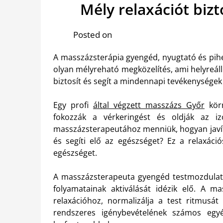
Mély relaxációt biz
Posted on
A masszázsterápia gyengéd, nyugtató és pihe
olyan mélyreható megközelítés, ami helyreáll
biztosít és segít a mindennapi tevékenysége
Egy profi
által végzett masszázs Győr
körn
fokozzák a vérkeringést és oldják az i
masszázsterapeutához menniük, hogyan javítj
és segíti elő az egészséget? Ez a relaxáció
egészséget.
A masszázsterapeuta gyengéd testmozdulato
folyamatainak aktiválását idézik elő. A 
relaxációhoz, normalizálja a test ritmusát
rendszeres igénybevételének számos egy