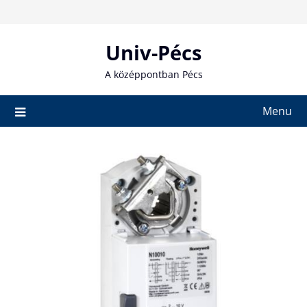
Skip
to
content
Univ-Pécs
A középpontban Pécs
Menu