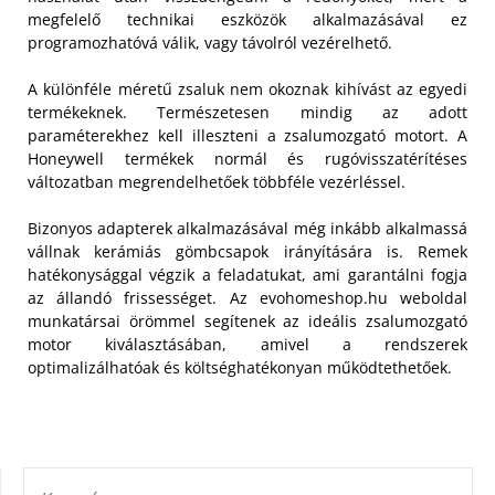
megfelelő technikai eszközök alkalmazásával ez
programozhatóvá válik, vagy távolról vezérelhető.
A különféle méretű zsaluk nem okoznak kihívást az egyedi
termékeknek. Természetesen mindig az adott
paraméterekhez kell illeszteni a zsalumozgató motort. A
Honeywell termékek normál és rugóvisszatérítéses
változatban megrendelhetőek többféle vezérléssel.
Bizonyos adapterek alkalmazásával még inkább alkalmassá
vállnak kerámiás gömbcsapok irányítására is. Remek
hatékonysággal végzik a feladatukat, ami garantálni fogja
az állandó frissességet. Az evohomeshop.hu weboldal
munkatársai örömmel segítenek az ideális zsalumozgató
motor kiválasztásában, amivel a rendszerek
optimalizálhatóak és költséghatékonyan működtethetőek.
KERESÉS: