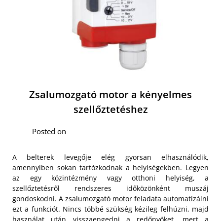
Zsalumozgató motor a kényelmes
szellőztetéshez
Posted on
A belterek levegője elég gyorsan elhasználódik,
amennyiben sokan tartózkodnak a helyiségekben. Legyen
az egy közintézmény vagy otthoni helyiség, a
szellőztetésről rendszeres időközönként muszáj
gondoskodni. A
zsalumozgató motor feladata automatizálni
ezt a funkciót. Nincs többé szükség kézileg felhúzni, majd
használat után visszaengedni a redőnyöket, mert a