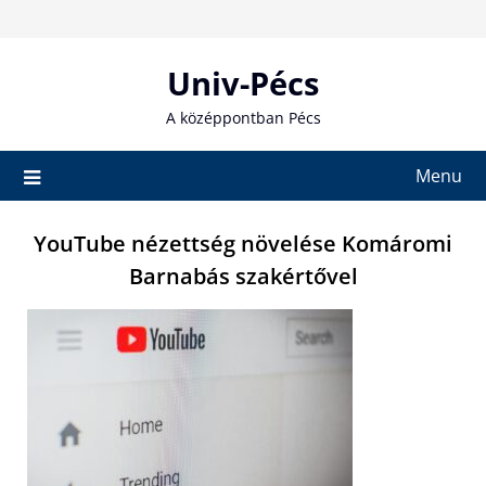
Skip
to
content
Univ-Pécs
A középpontban Pécs
Menu
YouTube nézettség növelése Komáromi
Barnabás szakértővel