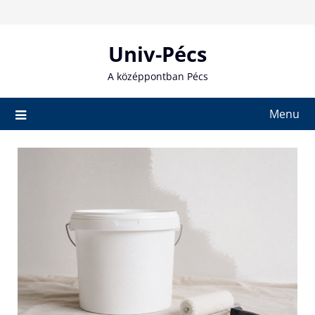
Skip
to
content
Univ-Pécs
A középpontban Pécs
Menu