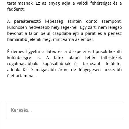
tartalmaznak. Ez az anyag adja a valódi fehérséget és a
fedőerőt.
A páraáteresztő képesség szintén döntő szempont,
különösen nedvesebb helyiségeknél. Egy zárt, nem lélegző
bevonat a falon belül csapdába ejti a párát és a penész
hamarabb jelenik meg, mint várná az ember.
Érdemes figyelni a latex és a diszperziós típusok közötti
különbségre is. A latex alapú fehér falfestékek
rugalmasabbak, kopásállóbbak és tartósabb felületet
adnak. Kissé magasabb áron, de lényegesen hosszabb
élettartammal.
KERESÉS: