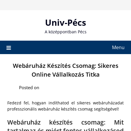
Skip
to
content
Univ-Pécs
A középpontban Pécs
Menu
Webáruház Készítés Csomag: Sikeres
Online Vállalkozás Titka
Posted on
Fedezd fel, hogyan indíthatod el sikeres webáruházadat
professzionális webáruház készítés csomag segítségével!
Webáruház készítés csomag: Mit
tartalmaz és miért fontos vállalkozásod