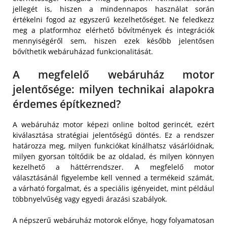
jellegét is, hiszen a mindennapos használat során
értékelni fogod az egyszerű kezelhetőséget. Ne feledkezz
meg a platformhoz elérhető bővítmények és integrációk
mennyiségéről sem, hiszen ezek később jelentősen
bővíthetik webáruházad funkcionalitását.
A megfelelő webáruház motor
jelentősége: milyen technikai alapokra
érdemes építkezned?
A webáruház motor képezi online boltod gerincét, ezért
kiválasztása stratégiai jelentőségű döntés. Ez a rendszer
határozza meg, milyen funkciókat kínálhatsz vásárlóidnak,
milyen gyorsan töltődik be az oldalad, és milyen könnyen
kezelhető a háttérrendszer. A megfelelő motor
választásánál figyelembe kell venned a termékeid számát,
a várható forgalmat, és a speciális igényeidet, mint például
többnyelvűség vagy egyedi árazási szabályok.
A népszerű webáruház motorok előnye, hogy folyamatosan