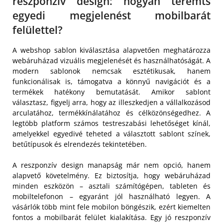
reszponzív design: hogyan teremts
egyedi megjelenést mobilbarát
felülettel?
A webshop sablon kiválasztása alapvetően meghatározza
webáruházad vizuális megjelenését és használhatóságát. A
modern sablonok nemcsak esztétikusak, hanem
funkcionálisak is, támogatva a könnyű navigációt és a
termékek hatékony bemutatását. Amikor sablont
választasz, figyelj arra, hogy az illeszkedjen a vállalkozásod
arculatához, termékkínálatához és célközönségedhez. A
legtöbb platform számos testreszabási lehetőséget kínál,
amelyekkel egyedivé teheted a választott sablont színek,
betűtípusok és elrendezés tekintetében.
A reszponzív design manapság már nem opció, hanem
alapvető követelmény. Ez biztosítja, hogy webáruházad
minden eszközön – asztali számítógépen, tableten és
mobiltelefonon – egyaránt jól használható legyen. A
vásárlók több mint fele mobilon böngészik, ezért kiemelten
fontos a mobilbarát felület kialakítása. Egy jó reszponzív