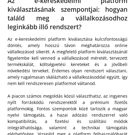
Az e-kereskedelmi platform
kiválasztásának szempontjai: hogyan
találd meg a vállalkozásodhoz
leginkább illő rendszert?
Az e-kereskedelmi platform kiválasztása kulcsfontosságú
döntés, amely hosszú távon meghatározza online
vállalkozásod sikerét. A megfelelő platform kiválasztásánál
figyelembe kell venned a vállalkozásod méretét, tervezett
termékskálát, költségvetési kereteket és a jövőbeli
növekedési terveket. Érdemes olyan rendszert választani,
amely rugalmasan skálázható a vállalkozásoddal együtt, így
nem kell rendszeresen platformot váltanod.
A piacon számos megoldás közül választhatsz, az ingyenes
nyílt forráskódú rendszerektől a prémium fizetős
platformokig. Fontos szempontok közé tartozik a magyar
nyelvi támogatás, a hazai adózási rendszerrel való
kompatibilitás, a fizetési és szállítási módok
integrálhatósága, valamint a technikai támogatás
elérhetősége. Vizsgáld meg a platform felhasználóbarát