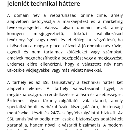
jelenlét technikai háttere
A domain név a webáruházad online címe, amely
alapvetően befolyásolja a márkaépítést és a marketing
tevékenységedet. Válassz olyan domain nevet, amely
könnyen megjegyezhető, tükrözi vállalkozásod
tevékenységét vagy nevét, és lehetőleg .hu végződésű, ha
elsősorban a magyar piacot célzod. A jó domain név rövid,
egyedi és nem tartalmaz kötőjeleket vagy számokat,
amelyek megnehezíthetik a begépelést vagy a megjegyzést.
Érdemes előre ellenőrizni, hogy a választott név nem
ütközik-e védjegyekkel vagy más védett nevekkel.
A tárhely és az SSL tanúsítvány a technikai háttér két
alapvető eleme. A tárhely választásánál figyelj a
megbízhatóságra, a rendelkezésre állásra és a sebességre.
Érdemes olyan tárhelyszolgáltatót választanod, amely
specializálódott webáruházak kiszolgálására, biztonsági
mentéseket készít és 24/7-es ügyfélszolgálatot biztosít. Az
SSL tanúsítvány pedig nem csak a biztonságos adatátvitelt
garantálja, hanem növeli a vásárlói bizalmat is. A modern