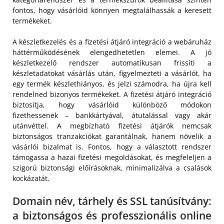
fontos, hogy vásárlóid könnyen megtalálhassák a keresett
termékeket.
A készletkezelés és a fizetési átjáró integráció a webáruház
háttérműködésének elengedhetetlen elemei. A jó
készletkezelő rendszer automatikusan frissíti a
készletadatokat vásárlás után, figyelmezteti a vásárlót, ha
egy termék készlethiányos, és jelzi számodra, ha újra kell
rendelned bizonyos termékeket. A fizetési átjáró integráció
biztosítja, hogy vásárlóid különböző módokon
fizethessenek – bankkártyával, átutalással vagy akár
utánvéttel. A megbízható fizetési átjárók nemcsak
biztonságos tranzakciókat garantálnak, hanem növelik a
vásárlói bizalmat is. Fontos, hogy a választott rendszer
támogassa a hazai fizetési megoldásokat, és megfeleljen a
szigorú biztonsági előírásoknak, minimalizálva a csalások
kockázatát.
Domain név, tárhely és SSL tanúsítvány:
a biztonságos és professzionális online