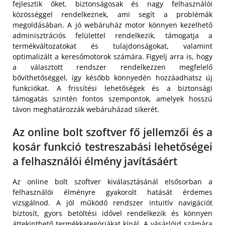
fejlesztik őket, biztonságosak és nagy felhasználói
közösséggel rendelkeznek, ami segít a problémák
megoldásában. A jó webáruház motor könnyen kezelhető
adminisztrációs felülettel rendelkezik, támogatja a
termékváltozatokat és tulajdonságokat, valamint
optimalizált a keresőmotorok számára. Figyelj arra is, hogy
a választott rendszer rendelkezzen megfelelő
bővíthetőséggel, így később könnyedén hozzáadhatsz új
funkciókat. A frissítési lehetőségek és a biztonsági
támogatás szintén fontos szempontok, amelyek hosszú
távon meghatározzák webáruházad sikerét.
Az online bolt szoftver fő jellemzői és a
kosár funkció testreszabási lehetőségei
a felhasználói élmény javításáért
Az online bolt szoftver kiválasztásánál elsősorban a
felhasználói élményre gyakorolt hatását érdemes
vizsgálnod. A jól működő rendszer intuitív navigációt
biztosít, gyors betöltési idővel rendelkezik és könnyen
áttekinthető termékkategóriákat kínál. A vásárlóid számára