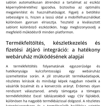
sablon automatikusan átrendezi a tartalmat az eszköz
képernyőméretéhez igazodva, biztosítva az optimális
megjelenítést és használhatóságot. Figyelj a betöltési
sebességre is, hiszen a lassú oldal a mobilfelhasználókat
különösen gyorsan elriasztja. Teszteld a kiválasztott
sablont különböző eszközökön, hogy megbizonyosodj a
megfelelő működésről minden platformon.
Termékfeltöltés, készletkezelés és
fizetési átjáró integráció: a hatékony
webáruház működésének alapjai
A termékfeltöltés folyamatának egyszerűsége és
hatékonysága kulcsfontosságú egy webáruház
üzemeltetése során. A jól strukturált termékadatlapok,
részletes leírások és minőségi képek nagyban növelik a
vásárlók bizalmát és a konverziós arányt. Érdemes olyan
rendszert választanod, amely támogatja a tömeges
termékfeltöltést Excel táblázatokból vagy CSV fájlokból,
különösen ha nagyobb termékbázissal dolgozol. A részletes
kategóriarendszer és a termékszűrők beállítása szintén