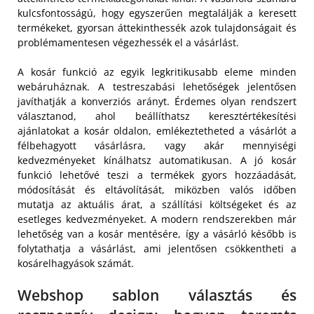
kulcsfontosságú, hogy egyszerűen megtalálják a keresett
termékeket, gyorsan áttekinthessék azok tulajdonságait és
problémamentesen végezhessék el a vásárlást.
A kosár funkció az egyik legkritikusabb eleme minden
webáruháznak. A testreszabási lehetőségek jelentősen
javíthatják a konverziós arányt. Érdemes olyan rendszert
választanod, ahol beállíthatsz keresztértékesítési
ajánlatokat a kosár oldalon, emlékeztetheted a vásárlót a
félbehagyott vásárlásra, vagy akár mennyiségi
kedvezményeket kínálhatsz automatikusan. A jó kosár
funkció lehetővé teszi a termékek gyors hozzáadását,
módosítását és eltávolítását, miközben valós időben
mutatja az aktuális árat, a szállítási költségeket és az
esetleges kedvezményeket. A modern rendszerekben már
lehetőség van a kosár mentésére, így a vásárló később is
folytathatja a vásárlást, ami jelentősen csökkentheti a
kosárelhagyások számát.
Webshop sablon választás és