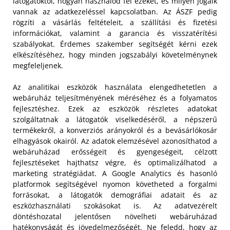
látogatóktól, hogyan használod fel ezeket, és milyen jogaik
vannak az adatkezeléssel kapcsolatban. Az ÁSZF pedig
rögzíti a vásárlás feltételeit, a szállítási és fizetési
információkat, valamint a garancia és visszatérítési
szabályokat. Érdemes szakember segítségét kérni ezek
elkészítéséhez, hogy minden jogszabályi követelménynek
megfeleljenek.
Az analitikai eszközök használata elengedhetetlen a
webáruház teljesítményének méréséhez és a folyamatos
fejlesztéshez. Ezek az eszközök részletes adatokat
szolgáltatnak a látogatók viselkedéséről, a népszerű
termékekről, a konverziós arányokról és a bevásárlókosár
elhagyások okairól. Az adatok elemzésével azonosíthatod a
webáruházad erősségeit és gyengeségeit, célzott
fejlesztéseket hajthatsz végre, és optimalizálhatod a
marketing stratégiádat. A Google Analytics és hasonló
platformok segítségével nyomon követheted a forgalmi
forrásokat, a látogatók demográfiai adatait és az
eszközhasználati szokásokat is. Az adatvezérelt
döntéshozatal jelentősen növelheti webáruházad
hatékonyságát és jövedelmezőségét. Ne feledd, hogy az