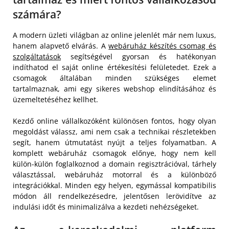
számára?
A modern üzleti világban az online jelenlét már nem luxus,
hanem alapvető elvárás. A
webáruház készítés csomag és
szolgáltatások
segítségével gyorsan és hatékonyan
indíthatod el saját online értékesítési felületedet. Ezek a
csomagok általában minden szükséges elemet
tartalmaznak, ami egy sikeres webshop elindításához és
üzemeltetéséhez kellhet.
Kezdő online vállalkozóként különösen fontos, hogy olyan
megoldást válassz, ami nem csak a technikai részletekben
segít, hanem útmutatást nyújt a teljes folyamatban. A
komplett webáruház csomagok előnye, hogy nem kell
külön-külön foglalkoznod a domain regisztrációval, tárhely
választással, webáruház motorral és a különböző
integrációkkal. Minden egy helyen, egymással kompatibilis
módon áll rendelkezésedre, jelentősen lerövidítve az
indulási időt és minimalizálva a kezdeti nehézségeket.