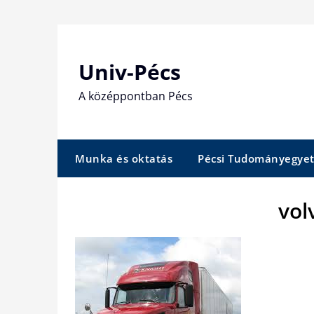
Skip
to
content
Univ-Pécs
A középpontban Pécs
Munka és oktatás
Pécsi Tudományegye
vol