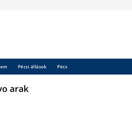
tem
Pécsi állások
Pécs
vo arak