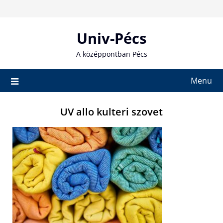
Skip
to
content
Univ-Pécs
A középpontban Pécs
Menu
UV allo kulteri szovet