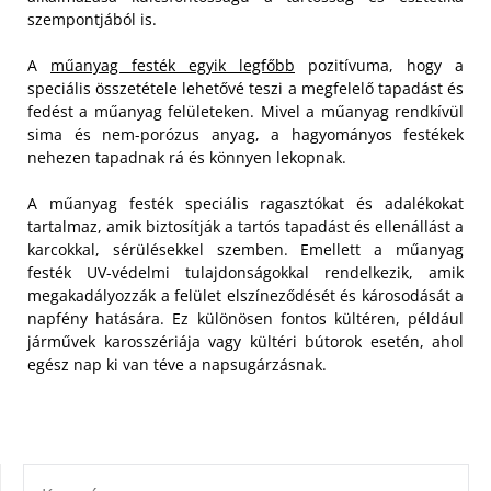
szempontjából is.
A
műanyag festék egyik legfőbb
pozitívuma, hogy a
speciális összetétele lehetővé teszi a megfelelő tapadást és
fedést a műanyag felületeken. Mivel a műanyag rendkívül
sima és nem-porózus anyag, a hagyományos festékek
nehezen tapadnak rá és könnyen lekopnak.
A műanyag festék speciális ragasztókat és adalékokat
tartalmaz, amik biztosítják a tartós tapadást és ellenállást a
karcokkal, sérülésekkel szemben. Emellett a műanyag
festék UV-védelmi tulajdonságokkal rendelkezik, amik
megakadályozzák a felület elszíneződését és károsodását a
napfény hatására. Ez különösen fontos kültéren, például
járművek karosszériája vagy kültéri bútorok esetén, ahol
egész nap ki van téve a napsugárzásnak.
KERESÉS: