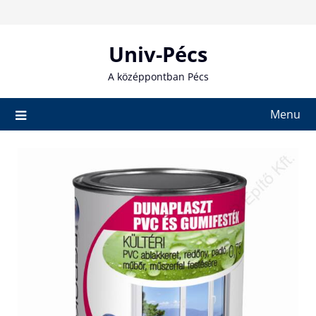
Skip
to
content
Univ-Pécs
A középpontban Pécs
Menu