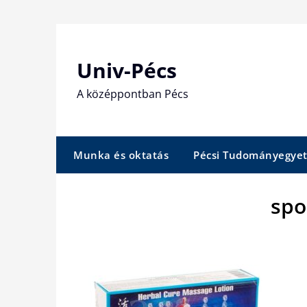
Skip
to
content
Univ-Pécs
A középpontban Pécs
Munka és oktatás
Pécsi Tudományegye
spo