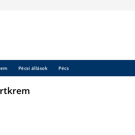
tem
Pécsi állások
Pécs
rtkrem