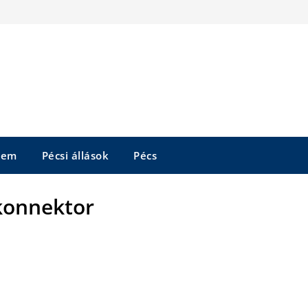
tem
Pécsi állások
Pécs
konnektor