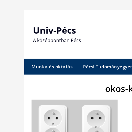
Skip
to
content
Univ-Pécs
A középpontban Pécs
Munka és oktatás
Pécsi Tudományegye
okos-