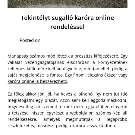
Tekintélyt sugalló karóra online
rendeléssel
Posted on
Manapság számos mód létezik a presztízs kifejezésére. Egy
vállalat vezérigazgatójának elsősorban a környezetének
kellemes küllemére kell odafigyelnie, mindamellett pedig a
saját megjelenése is fontos. Egy finom, elegáns ékszer
vagy
karóra online is beszerezhető
.
Ez főleg akkor jön jól, ha kevés a pihenő, így nem jut idő
meglátogatni egy plázát. Azon sem kell aggodalmaskodni,
hogy esetleg a kiszemelt termék nem fogja élőben elnyerni
a tetszést, hiszen egyrészt a weboldalon számos kép áll
rendelkezésre, amelyek megmutatják a legapróbb
részleteket is, másrészt pedig a karóra visszaküldhető.