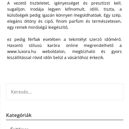
A vezető tiszteletet, igényességet és presztízst kell,
sugalljon. Irodája legyen kifinomult, idilli, tiszta, a
külsőségek pedig igazán könnyen megoldhatóak. Egy szép,
elegáns öltöny és cipő, finom parfüm és természetesen,
egy remek minőségű kiegészítő,
ez pedig férfiak esetében a tekintélyt szerző időmérő.
Hasonló stílusú karóra online megrendelhető a
www.luxora.hu weboldalon, megbízható és gyors
kiszállítással rövid időn belül a vásárlóhoz érkezik.
KERESÉS:
Kategóriák