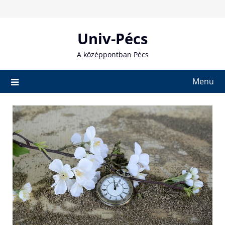
Skip
to
content
Univ-Pécs
A középpontban Pécs
Menu