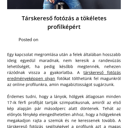
Társkereső fotózás a tökéletes
profilképért
Posted on
Egy kapcsolat megromlása után a felek általában hosszabb
ideig egyedül maradnak, nem keresik a randevúzás
lehetőségét, ha pedig később megtennék, nehezen
rázódnak vissza a gyakorlatba. A
társkereső fotózás
eredményeképpen olyan
fotókat tölthetünk fel magunkról
az online profilunkra, amin magabiztosságot sugárzunk.
Érdemes tudni, hogy a lányok, hölgyek átlagosan minden
17-ik férfi profilját tartják szimpatikusnak, amiről az első
kép alapján pár másodperc alatt döntenek.
Tehát az
előnyös fénykép elengedhetetlen ahhoz, hogy a hölgyeknek
megakadjon rajta a szemük és ne keressenek tovább. A
társkereső fotózás segítségével a profilunk azt a magas