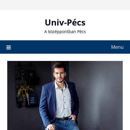
Skip
to
content
Univ-Pécs
A középpontban Pécs
Menu