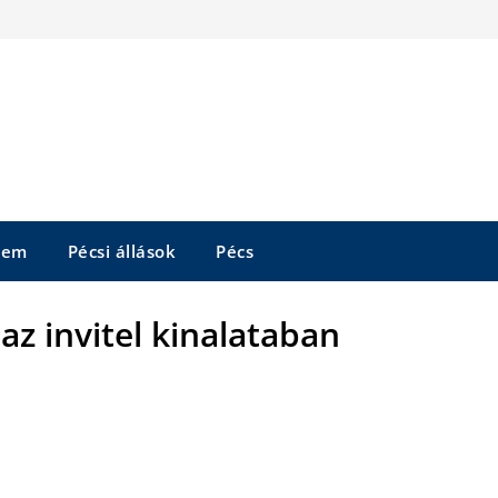
tem
Pécsi állások
Pécs
az invitel kinalataban