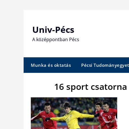
Skip
to
content
Univ-Pécs
A középpontban Pécs
Munka és oktatás
Pécsi Tudományegye
16 sport csatorna 