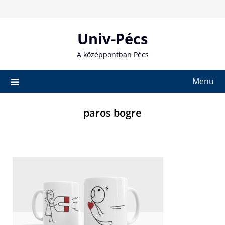
Skip
to
content
Univ-Pécs
A középpontban Pécs
Menu
paros bogre