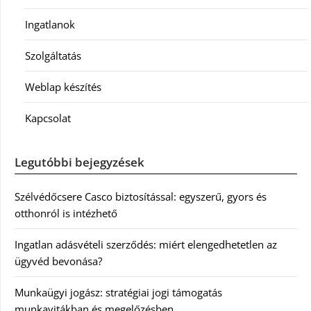
Ingatlanok
Szolgáltatás
Weblap készítés
Kapcsolat
Legutóbbi bejegyzések
Szélvédőcsere Casco biztosítással: egyszerű, gyors és
otthonról is intézhető
Ingatlan adásvételi szerződés: miért elengedhetetlen az
ügyvéd bevonása?
Munkaügyi jogász: stratégiai jogi támogatás
munkavitákban és megelőzésben