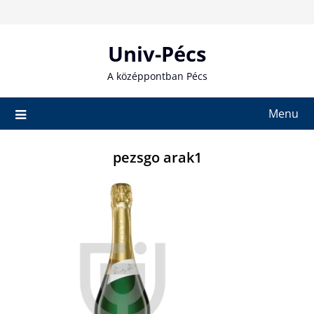
Skip
to
content
Univ-Pécs
A középpontban Pécs
Menu
pezsgo arak1