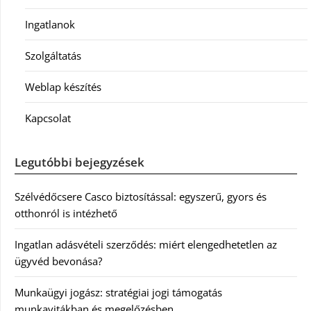
Ingatlanok
Szolgáltatás
Weblap készítés
Kapcsolat
Legutóbbi bejegyzések
Szélvédőcsere Casco biztosítással: egyszerű, gyors és
otthonról is intézhető
Ingatlan adásvételi szerződés: miért elengedhetetlen az
ügyvéd bevonása?
Munkaügyi jogász: stratégiai jogi támogatás
munkavitákban és megelőzésben