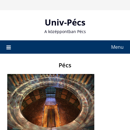
Skip
to
content
Univ-Pécs
A középpontban Pécs
Menu
Pécs