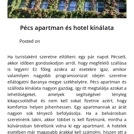
Pécs apartman és hotel kínálata
Posted on
Ha turistaként szeretne eltölteni egy pár napot Pécsett,
akkor időben gondoskodjon arról, hogy megfelelő szállása
is legyen! Ez főleg azokra az esetekre igaz, amikor
valamilyen nagyobb programsorozat idején szeretne
ellátogatni Baranya megye székhelyére. Pécs apartman és
szálloda kínálata nagyon gazdag, így itt megtalálja azokat a
lehetőségeket, amelyek segítségével tényleg
kikapcsolódhat és nem kell sokat fizetnie azért, hogy
komfortos helyen pihenhessen. Egy apartmannak az árát
nagyon sok tényező befolyásolja. Ha a belvárosban
szeretnénk lakni, akkor többet is kell fizetnünk, mintha a
külvárosban béreltünk volna ki egy apartmant. A hotelek
esetében már magasabb árakkal kell számolni, hiszen ott a