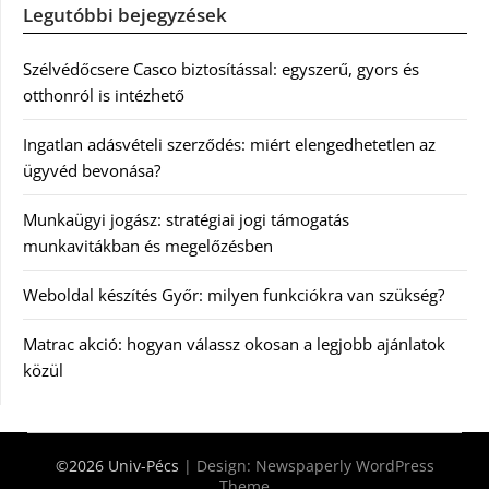
Legutóbbi bejegyzések
Szélvédőcsere Casco biztosítással: egyszerű, gyors és
otthonról is intézhető
Ingatlan adásvételi szerződés: miért elengedhetetlen az
ügyvéd bevonása?
Munkaügyi jogász: stratégiai jogi támogatás
munkavitákban és megelőzésben
Weboldal készítés Győr: milyen funkciókra van szükség?
Matrac akció: hogyan válassz okosan a legjobb ajánlatok
közül
©2026 Univ-Pécs
| Design:
Newspaperly WordPress
Theme