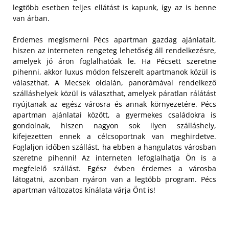
legtöbb esetben teljes ellátást is kapunk, így az is benne
van árban.
Érdemes megismerni Pécs apartman gazdag ajánlatait,
hiszen az interneten rengeteg lehetőség áll rendelkezésre,
amelyek jó áron foglalhatóak le. Ha Pécsett szeretne
pihenni, akkor luxus módon felszerelt apartmanok közül is
választhat. A Mecsek oldalán, panorámával rendelkező
szálláshelyek közül is választhat, amelyek páratlan rálátást
nyújtanak az egész városra és annak környezetére. Pécs
apartman ajánlatai között, a gyermekes családokra is
gondolnak, hiszen nagyon sok ilyen szálláshely,
kifejezetten ennek a célcsoportnak van meghirdetve.
Foglaljon időben szállást, ha ebben a hangulatos városban
szeretne pihenni! Az interneten lefoglalhatja Ön is a
megfelelő szállást. Egész évben érdemes a városba
látogatni, azonban nyáron van a legtöbb program. Pécs
apartman változatos kínálata várja Önt is!