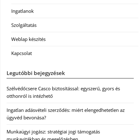
Ingatlanok
Szolgáltatás
Weblap készítés
Kapcsolat
Legutóbbi bejegyzések
Szélvédőcsere Casco biztosítással: egyszerű, gyors és
otthonról is intézhető
Ingatlan adásvételi szerződés: miért elengedhetetlen az
ügyvéd bevonása?
Munkaügyi jogász: stratégiai jogi támogatás
munkavitákban és megelőzésben