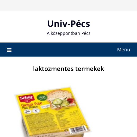
Skip
to
content
Univ-Pécs
A középpontban Pécs
Menu
laktozmentes termekek