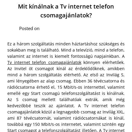
Mit kínálnak a Tv internet telefon
csomagajánlatok?
Posted on
Ez a három szolgáltatás minden háztartáshoz szükséges és
sokakban meg is található. Mind a televízió, mind a telefon,
valamint az internet is kiemelt fontosságú napjainkban. A
Tv internet telefon csomagajánlatok
könnyen elérhetőek.
Az Invitel öt csomagot kínál az érdeklődőknek, amikben
mind a három szolgáltatás elérhető. Az első az Invilág S,
ami lényegében az alap csomag. Ebben 36 tévécsatorna és
rádiócsatorna érhető el, 15 Mbit/s-os internettel, valamint
emellé egy Start csomagú telefonszolgáltatást is kínálnak.
Az S csomag mellett találhatóak extrák, amik még
kedvezőbbé teszik az ajánlatot.
A Tv internet telefon
csomagajánlatok közül a legnagyobb csomag az Invilág XXL,
ami 87 tévécsatornát, valamint rádiócsatornákat is kínál,
továbbá egy 150 Mbit/s-os internetet, valamint szintén egy
Start csomagot a telefonszolgáltatást illetően. A Tv internet