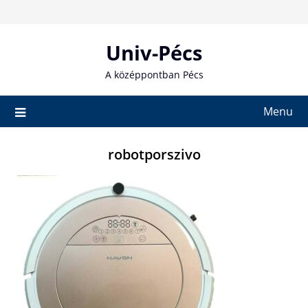
Skip
to
content
Univ-Pécs
A középpontban Pécs
Menu
robotporszivo