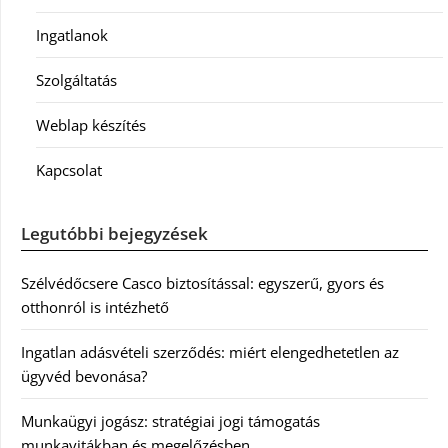
Ingatlanok
Szolgáltatás
Weblap készítés
Kapcsolat
Legutóbbi bejegyzések
Szélvédőcsere Casco biztosítással: egyszerű, gyors és
otthonról is intézhető
Ingatlan adásvételi szerződés: miért elengedhetetlen az
ügyvéd bevonása?
Munkaügyi jogász: stratégiai jogi támogatás
munkavitákban és megelőzésben