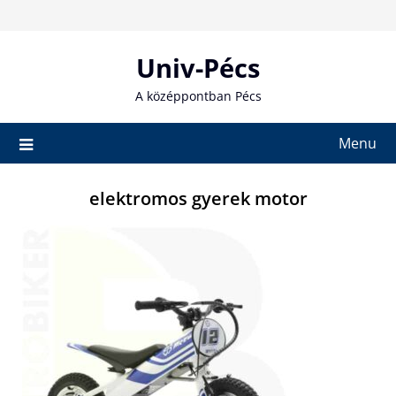
Skip
to
content
Univ-Pécs
A középpontban Pécs
Menu
elektromos gyerek motor