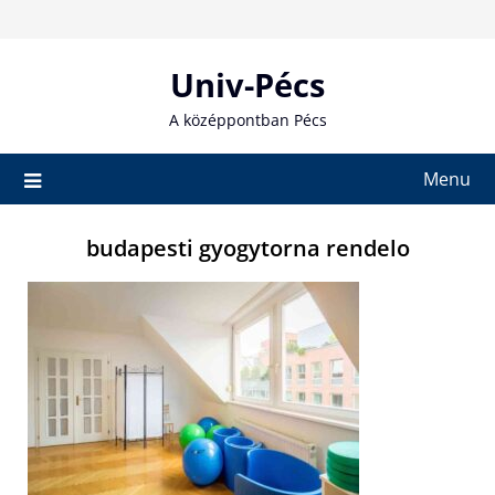
Skip
to
content
Univ-Pécs
A középpontban Pécs
Menu
budapesti gyogytorna rendelo