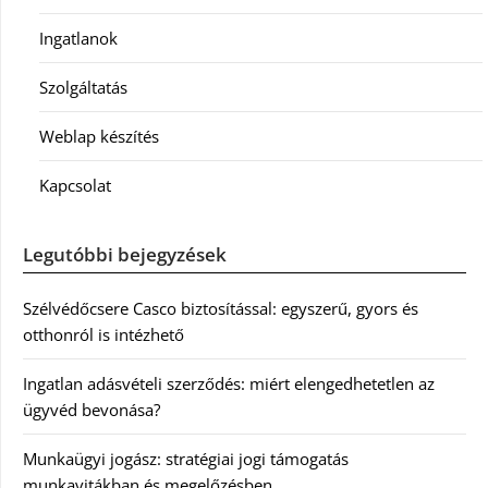
Ingatlanok
Szolgáltatás
Weblap készítés
Kapcsolat
Legutóbbi bejegyzések
Szélvédőcsere Casco biztosítással: egyszerű, gyors és
otthonról is intézhető
Ingatlan adásvételi szerződés: miért elengedhetetlen az
ügyvéd bevonása?
Munkaügyi jogász: stratégiai jogi támogatás
munkavitákban és megelőzésben