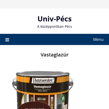
Skip
to
content
Univ-Pécs
A középpontban Pécs
Menu
Vastaglazúr