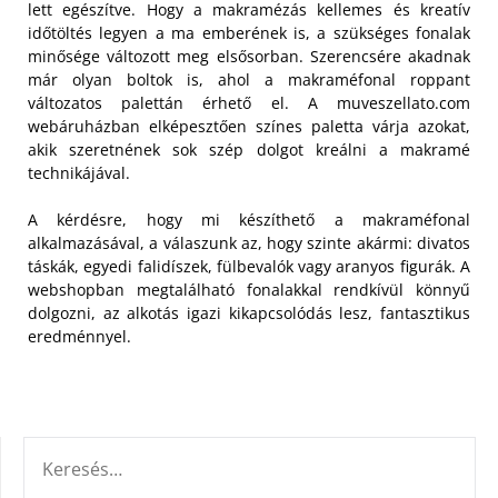
lett egészítve. Hogy a makramézás kellemes és kreatív
időtöltés legyen a ma emberének is, a szükséges fonalak
minősége változott meg elsősorban.
Szerencsére akadnak
már olyan boltok is, ahol a makraméfonal roppant
változatos palettán érhető el. A muveszellato.com
webáruházban elképesztően színes paletta várja azokat,
akik szeretnének sok szép dolgot kreálni a makramé
technikájával.
A kérdésre, hogy mi készíthető a makraméfonal
alkalmazásával, a válaszunk az, hogy szinte akármi: divatos
táskák, egyedi falidíszek, fülbevalók vagy aranyos figurák. A
webshopban megtalálható fonalakkal rendkívül könnyű
dolgozni, az alkotás igazi kikapcsolódás lesz, fantasztikus
eredménnyel.
KERESÉS: