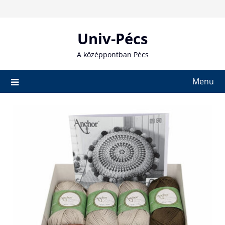
Skip
to
content
Univ-Pécs
A középpontban Pécs
Menu