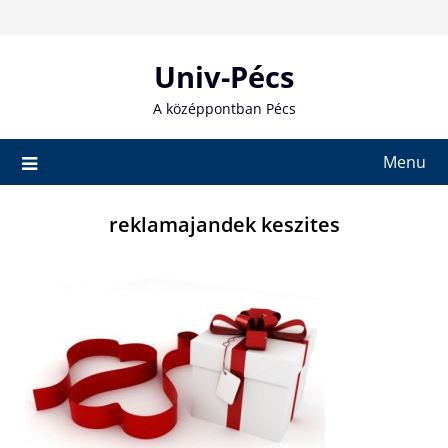
Skip
to
content
Univ-Pécs
A középpontban Pécs
Menu
reklamajandek keszites