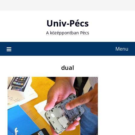
Skip
to
content
Univ-Pécs
A középpontban Pécs
Menu
dual