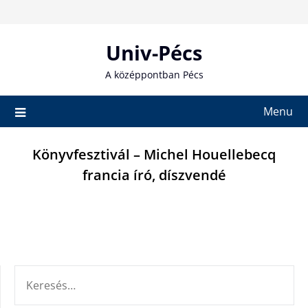
Skip
to
content
Univ-Pécs
A középpontban Pécs
Menu
Könyvfesztivál – Michel Houellebecq
francia író, díszvendé
KERESÉS: