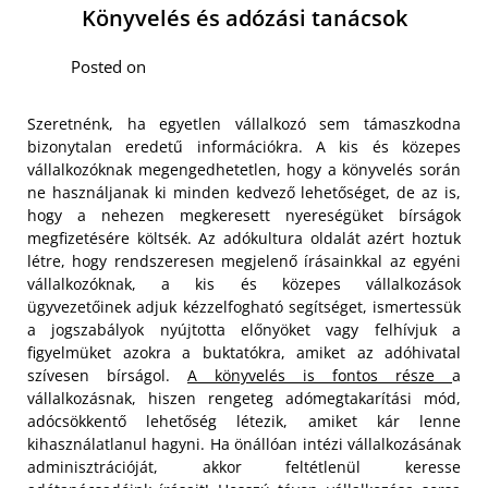
Könyvelés és adózási tanácsok
Posted on
Szeretnénk, ha egyetlen vállalkozó sem támaszkodna
bizonytalan eredetű információkra. A kis és közepes
vállalkozóknak megengedhetetlen, hogy a könyvelés során
ne használjanak ki minden kedvező lehetőséget, de az is,
hogy a nehezen megkeresett nyereségüket bírságok
megfizetésére költsék. Az adókultura oldalát azért hoztuk
létre, hogy rendszeresen megjelenő írásainkkal az egyéni
vállalkozóknak, a kis és közepes vállalkozások
ügyvezetőinek adjuk kézzelfogható segítséget, ismertessük
a jogszabályok nyújtotta előnyöket vagy felhívjuk a
figyelmüket azokra a buktatókra, amiket az adóhivatal
szívesen bírságol.
A könyvelés is fontos része
a
vállalkozásnak, hiszen rengeteg adómegtakarítási mód,
adócsökkentő lehetőség létezik, amiket kár lenne
kihasználatlanul hagyni. Ha önállóan intézi vállalkozásának
adminisztrációját, akkor feltétlenül keresse