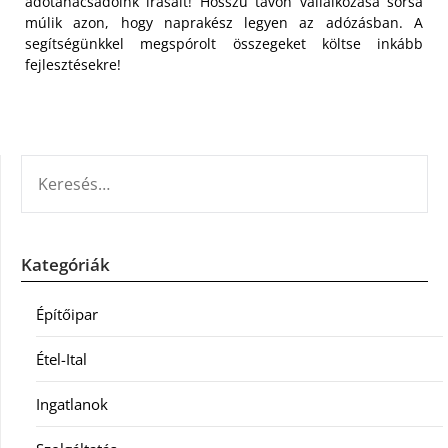
adótanácsadóink írásait! Hosszú távon vállalkozása sorsa
múlik azon, hogy naprakész legyen az adózásban. A
segítségünkkel megspórolt összegeket költse inkább
fejlesztésekre!
KERESÉS:
Kategóriák
Építőipar
Étel-Ital
Ingatlanok