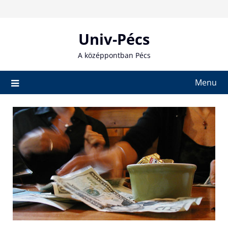
Skip
to
content
Univ-Pécs
A középpontban Pécs
Menu