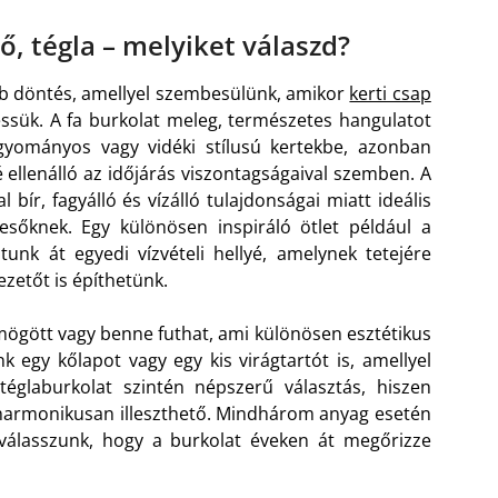
kő, tégla – melyiket válaszd?
b döntés, amellyel szembesülünk, amikor
kerti csap
ssük. A fa burkolat meleg, természetes hangulatot
agyományos vagy vidéki stílusú kertekbe, azonban
 ellenálló az időjárás viszontagságaival szemben. A
 bír, fagyálló és vízálló tulajdonságai miatt ideális
sőknek. Egy különösen inspiráló ötlet például a
unk át egyedi vízvételi hellyé, amelynek tetejére
ezetőt is építhetünk.
mögött vagy benne futhat, ami különösen esztétikus
 egy kőlapot vagy egy kis virágtartót is, amellyel
téglaburkolat szintén népszerű választás, hiszen
harmonikusan illeszthető. Mindhárom anyag esetén
 válasszunk, hogy a burkolat éveken át megőrizze