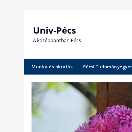
Skip
to
content
Univ-Pécs
A középpontban Pécs
Munka és oktatás
Pécsi Tudományegye