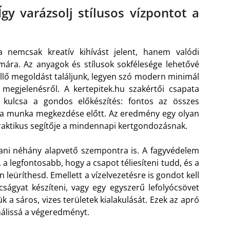
Így varázsolj stílusos vízpontot a
a nemcsak kreatív kihívást jelent, hanem valódi
ára. Az anyagok és stílusok sokfélesége lehetővé
illő megoldást találjunk, legyen szó modern minimál
s megjelenésről. A kertepitek.hu szakértői csapata
 kulcsa a gondos előkészítés: fontos az összes
 a munka megkezdése előtt. Az eredmény egy olyan
 praktikus segítője a mindennapi kertgondozásnak.
tani néhány alapvető szempontra is. A fagyvédelem
 a legfontosabb, hogy a csapot téliesíteni tudd, és a
leüríthesd. Emellett a vízelvezetésre is gondot kell
cságyat készíteni, vagy egy egyszerű lefolyócsövet
k a sáros, vizes területek kialakulását. Ezek az apró
onálissá a végeredményt.