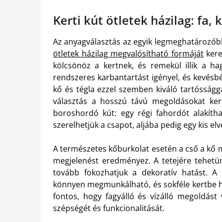
Kerti kút ötletek házilag: fa, 
Az anyagválasztás az egyik legmeghatározób
ötletek házilag megvalósítható formáját
kere
kölcsönöz a kertnek, és remekül illik a h
rendszeres karbantartást igényel, és kevésbé
kő és tégla ezzel szemben kiváló tartóssággal
választás a hosszú távú megoldásokat kere
boroshordó kút: egy régi fahordót alakíthat
szerelhetjük a csapot, aljába pedig egy kis elv
A természetes kőburkolat esetén a cső a kő 
megjelenést eredményez. A tetejére tehetünk
tovább fokozhatjuk a dekoratív hatást. A 
könnyen megmunkálható, és sokféle kertbe 
fontos, hogy fagyálló és vízálló megoldást
szépségét és funkcionalitását.