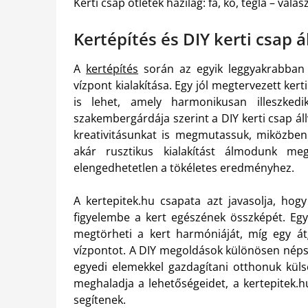
Kerti csap ötletek házilag: fa, kő, tégla – vál
Kertépítés és DIY kerti csap 
A
kertépítés
során az egyik leggyakrabban 
vízpont kialakítása. Egy jól megtervezett ke
is lehet, amely harmonikusan illeszkedi
szakembergárdája szerint a DIY kerti csap ál
kreativitásunkat is megmutassuk, miközben
akár rusztikus kialakítást álmodunk me
elengedhetetlen a tökéletes eredményhez.
A kertepitek.hu csapata azt javasolja, hog
figyelembe a kert egészének összképét. Egy
megtörheti a kert harmóniáját, míg egy átg
vízpontot. A DIY megoldások különösen népsz
egyedi elemekkel gazdagítani otthonuk küls
meghaladja a lehetőségeidet, a kertepitek.
segítenek.