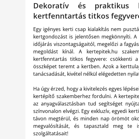
Dekoratív és praktikus
kertfenntartás titkos fegyver
Egy igényes kerti csap kialakítás nem puszt
kertgondozást is jelentősen megkönnyíti. 
időjárás viszontagságaitól, megelőzi a fagyá
megoldást kínál. A kertepitek.hu szake
kertfenntartás titkos fegyvere: csökkenti a
összképet teremt a kertben. Azok a kerttula
tanácsadását, kivétel nélkül elégedetten nyi
Ha úgy érzed, hogy a kivitelezés egyes lépés
kertépítő szakemberhez fordulni. A kertepit
az anyagválasztásban tud segítséget nyújta
színvonalon elvégzi. Egy exkluzív, egyedi kert
távon megtérül, és minden nap örömöt okoz
megvalósítását, és tapasztald meg te i
szolgáltatásait!