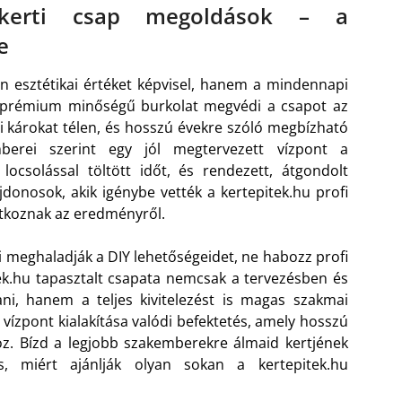
 kerti csap megoldások – a
e
án esztétikai értéket képvisel, hanem a mindennapi
A prémium minőségű burkolat megvédi a csapot az
si károkat télen, és hosszú évekre szóló megbízható
mberei szerint egy jól megtervezett vízpont a
 locsolással töltött időt, és rendezett, átgondolt
jdonosok, akik igénybe vették a kertepitek.hu profi
latkoznak az eredményről.
ei meghaladják a DIY lehetőségeidet, ne habozz profi
ek.hu tapasztalt csapata nemcsak a tervezésben és
ni, hanem a teljes kivitelezést is magas szakmai
i vízpont kialakítása valódi befektetés, amely hosszú
. Bízd a legjobb szakemberekre álmaid kertjének
s, miért ajánlják olyan sokan a kertepitek.hu