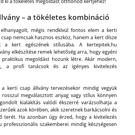
aszd ki a tökéletes megoldást otthonod kertjéhez!
állvány – a tökéletes kombináció
elhanyagolt, mégis rendkívül fontos elem a kerti
rti csap nemcsak hasznos eszköz, hanem a kert dísze
k a kert egészének stílusába. A kertepitek.hu
lvány elkészítése remek lehetőség arra, hogy egyéni
 praktikus megoldást hozunk létre. Akár modern,
g, a profi tanácsok és az igényes kivitelezés
y a kerti csap állvány tervezésekor mindig vegyük
 rosszul megválasztott anyag vagy stílus könnyen
ondolt kialakítás valódi ékszerré varázsolhatja a
erűek azok körében, akik szeretnek barkácsolni és
ő terét. Ha azonban úgy érzed, hogy a kivitelezés
hu professzionális szakemberei mindig készségesen