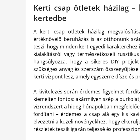
Kerti csap ötletek házilag – 
kertedbe
A kerti csap ötletek házilag megvalósítás
értéknövelő beruházás is az otthonunk szám
teszi, hogy minden kert egyedi karakteréhez 
kialakításról vagy természetközeli rusztiku
hangsúlyozza, hogy a sikeres DIY projekt
szükséges anyag és szerszám összegyűjtése
kerti vízpont lesz, amely egyszerre dísze és
A kivitelezés során érdemes figyelmet fordí
kiemelten fontos: akármilyen szép a burkolat,
vízrendszert a hideg hónapokban megfelelően 
fordítani – érdemes a csap alá egy kis kavi
elvezetni a közeli növényekhez, hogy elkerüljü
részletek teszik igazán teljessé és professzi