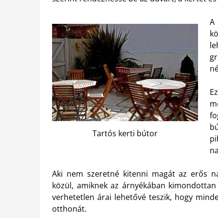
A
kö
le
gr
né
E
me
fo
b
Tartós kerti bútor
pi
n
Aki nem szeretné kitenni magát az erős 
közül, amiknek az árnyékában kimondottan 
verhetetlen árai lehetővé teszik, hogy minde
otthonát.