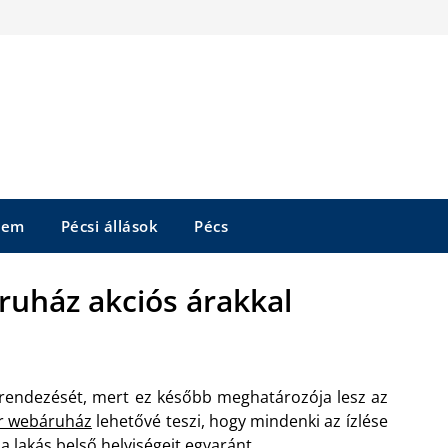
tem
Pécsi állások
Pécs
ruház akciós árakkal
berendezését, mert ez később meghatározója lesz az
or webáruház
lehetővé teszi, hogy mindenki az ízlése
a lakás belső helyiségeit egyaránt.