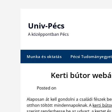
Skip
to
content
Univ-Pécs
A középpontban Pécs
Munka és oktatás
Pécsi Tudományegye
Kerti bútor webá
Posted on
Alaposan át kell gondolni a családi fészek 
otthon töltött mindennapoknak. A
kerti bút
szerint rendezhesse be az udvart, a kertet és 