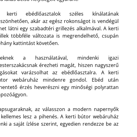
 kerti ebédlőasztalok széles kínálatának
szönhetően, akár az egész rokonságot is vendégül
het látni egy szabadtéri grillezés alkalmával. A kerti
illek többféle változata is megrendelhető, csupán
hány kattintást követően.
zeknek a használatával, mindenki igazi
sterszakácsnak érezheti magát, hiszen nagyszerű
gásokat varázsolhat az ebédlőasztalra. A kerti
útor webáruház mindenre gondol. Ebéd után
hentető érzés heverészni egy minőségi polyrattan
apozóágyon.
napsugaraknak, az válasszon a modern napernyők
kellemes lesz a pihenés. A kerti bútor webáruház
nki a saját ízlése szerint, egyedien rendezze be az