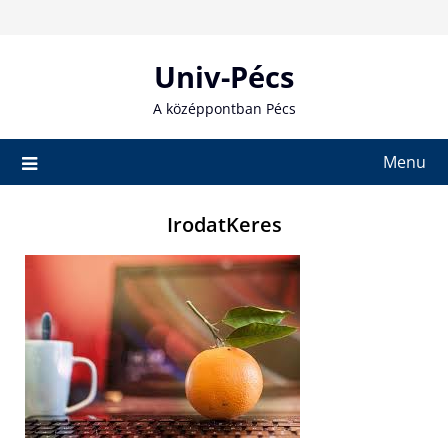
Skip
to
content
Univ-Pécs
A középpontban Pécs
Menu
IrodatKeres