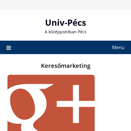
Skip
to
content
Univ-Pécs
A középpontban Pécs
Menu
Keresőmarketing