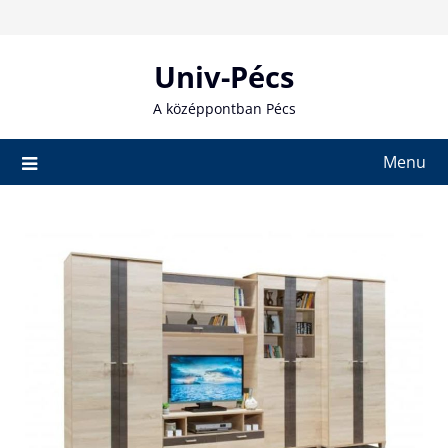
Skip
to
content
Univ-Pécs
A középpontban Pécs
Menu