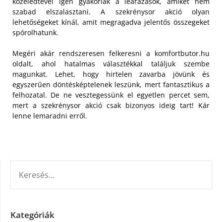
közeledtével igen gyakoriak a leárazások, amiket nem
szabad elszalasztani. A szekrénysor akció olyan
lehetőségeket kínál, amit megragadva jelentős összegeket
spórolhatunk.
Megéri akár rendszeresen felkeresni a komfortbutor.hu
oldalt, ahol hatalmas választékkal találjuk szembe
magunkat. Lehet, hogy hirtelen zavarba jövünk és
egyszerűen döntésképtelenek leszünk, mert fantasztikus a
felhozatal. De ne vesztegessünk el egyetlen percet sem,
mert a szekrénysor akció csak bizonyos ideig tart! Kár
lenne lemaradni erről.
KERESÉS:
Kategóriák