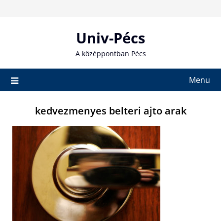
Skip
to
content
Univ-Pécs
A középpontban Pécs
Menu
kedvezmenyes belteri ajto arak