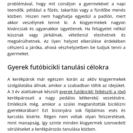
problémával, hogy mit csináljon a gyermekével a napi
teendők, például a főzés, takarítás vagy a fürdőbe menés
közben. Hiszen nem hagyhatja egyedül a padlón, mert
akkor veszélynek tenné ki. A kisgyermekek nagyon
kíváncsiak és ugyanakkor ügyetlenek. Ha felügyelet nélkül
kúsznak vagy járkálnak, véletlenül eleshetnek és
megsérülhetnek. Az ilyen helyzet elkerülése érdekében
célszerű a járóka, ahová vészhelyzetben be tudjuk tenni a
gyermeket.
Gyerek futóbicikli tanulási célokra
A kerékpárok már egészen korán az aktív kisgyermekek
szolgálatába állnak, amikor a szabadban töltik az idejüket.
A 3 év alattiaknak készült
gyerek futóbicikli felkészíti a jövő
kerékpárosait a nagy pedálos kétkerekű vezetésére.
Emlékszik még, amikor a szülei megtanították biciklizni
gyerekkorában? Ezt bizonyára sok fájdalmas esés és
karcolás kísérte. Régen nem voltak olyan felszerelések,
mint manapság, így szinte minden kisgyermek szenvedett
sérüléseket a kerékpározás tanulása közben.