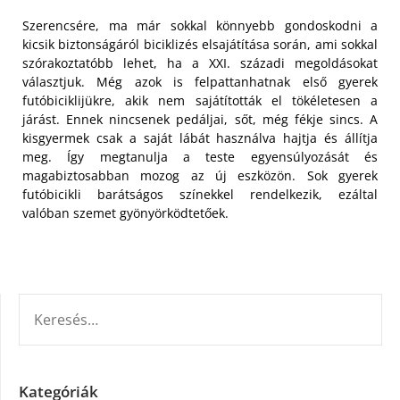
Szerencsére, ma már sokkal könnyebb gondoskodni a
kicsik biztonságáról biciklizés elsajátítása során, ami sokkal
szórakoztatóbb lehet, ha a XXI. századi megoldásokat
választjuk. Még azok is felpattanhatnak első gyerek
futóbiciklijükre, akik nem sajátították el tökéletesen a
járást. Ennek nincsenek pedáljai, sőt, még fékje sincs. A
kisgyermek csak a saját lábát használva hajtja és állítja
meg. Így megtanulja a teste egyensúlyozását és
magabiztosabban mozog az új eszközön. Sok gyerek
futóbicikli barátságos színekkel rendelkezik, ezáltal
valóban szemet gyönyörködtetőek.
KERESÉS:
Kategóriák