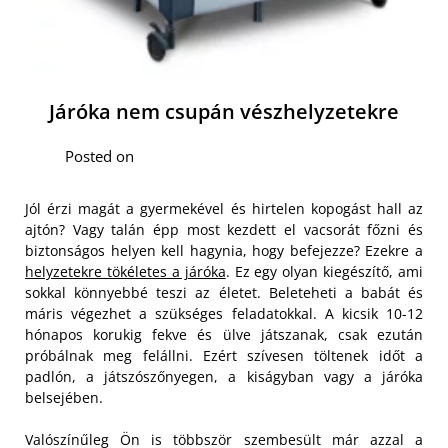
Járóka nem csupán vészhelyzetekre
Posted on
Jól érzi magát a gyermekével és hirtelen kopogást hall az
ajtón? Vagy talán épp most kezdett el vacsorát főzni és
biztonságos helyen kell hagynia, hogy befejezze? Ezekre a
helyzetekre tökéletes a járóka
. Ez egy olyan kiegészítő, ami
sokkal könnyebbé teszi az életet. Beleteheti a babát és
máris végezhet a szükséges feladatokkal. A kicsik 10-12
hónapos korukig fekve és ülve játszanak, csak ezután
próbálnak meg felállni. Ezért szívesen töltenek időt a
padlón, a játszószőnyegen, a kiságyban vagy a járóka
belsejében.
Valószínűleg Ön is többször szembesült már azzal a