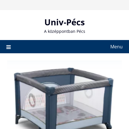
Skip
to
content
Univ-Pécs
A középpontban Pécs
Menu