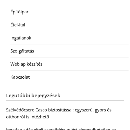
Építőipar
Étel-Ital
Ingatlanok
Szolgáltatás
Weblap készítés
Kapcsolat
Legutóbbi bejegyzések
Szélvédőcsere Casco biztosítással: egyszerű, gyors és
otthonról is intézhető
Ingatlan adásvételi szerződés: miért elengedhetetlen az