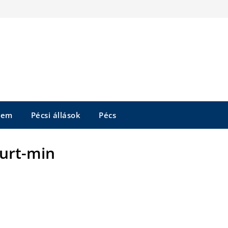
tem
Pécsi állások
Pécs
kurt-min