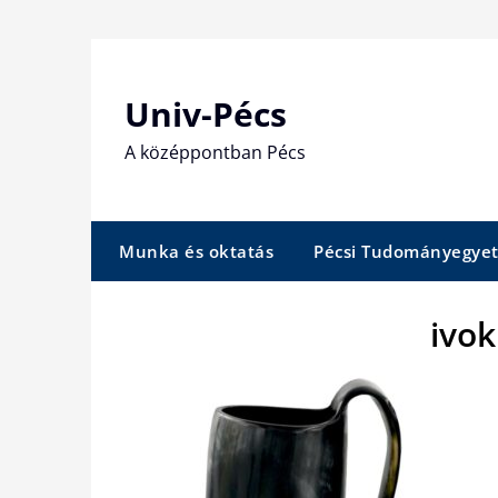
Skip
to
content
Univ-Pécs
A középpontban Pécs
Munka és oktatás
Pécsi Tudományegye
ivo